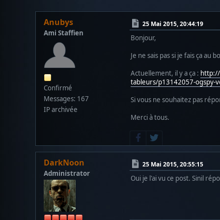
Anubys
25 Mai 2015, 20:44:19
Ami Staffien
Bonjour,
Je ne sais pas si je fais ça au
Actuellement, il y a ça :
http:/
tableurs/p13142057-ogspy-v
Confirmé
Messages: 167
Si vous ne souhaitez pas répo
IP archivée
Merci à tous.
DarkNoon
25 Mai 2015, 20:55:15
Administrator
Oui je l'ai vu ce post. Sinil 