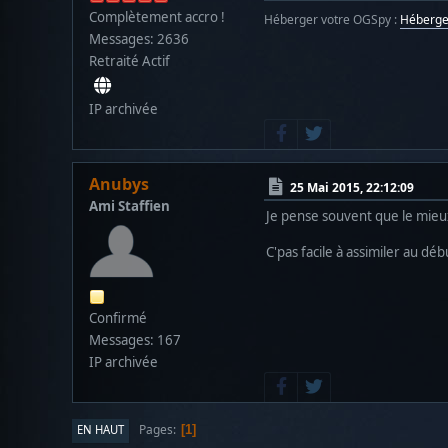
Complètement accro !
Héberger votre OGSpy :
Héberg
Messages: 2636
Retraité Actif
IP archivée
Anubys
25 Mai 2015, 22:12:09
Ami Staffien
Je pense souvent que le mie
C'pas facile à assimiler au dé
Confirmé
Messages: 167
IP archivée
Pages
EN HAUT
1