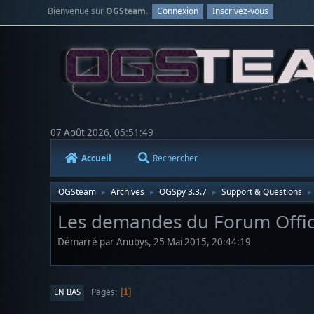
Bienvenue sur
OGSteam
.
Connexion
Inscrivez-vous
07 Août 2026, 05:51:49
Accueil
Rechercher
OGSteam
Archives
OGSpy 3.3.7
Support & Questions
►
►
►
►
Les demandes du Forum Offic
Démarré par Anubys, 25 Mai 2015, 20:44:19
Pages
EN BAS
1