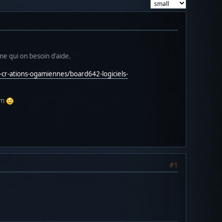
ame qui on besoin d'aide.
r-ations-ogamiennes/board642-logiciels-
um
#1