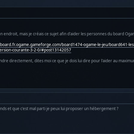
 bon endroit, mais je créais ce sujet afin d'aider les personnes du board Og
/board.fr.ogame.gameforge.com/board1474-ogame-le-jeu/board641-les-c
ersion-courante-3-2-0/#post13142057
ndre directement, dites moi ce que je dois lui dire pour l'aider au maxim
réponds et que c'est mal parti je peux lui proposer un hébergement ?