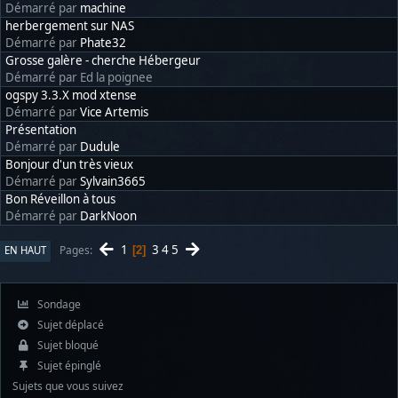
Démarré par
machine
herbergement sur NAS
Démarré par
Phate32
Grosse galère - cherche Hébergeur
Démarré par Ed la poignee
ogspy 3.3.X mod xtense
Démarré par
Vice Artemis
Présentation
Démarré par
Dudule
Bonjour d'un très vieux
Démarré par
Sylvain3665
Bon Réveillon à tous
Démarré par
DarkNoon
1
3
4
5
Pages
EN HAUT
2
Sondage
Sujet déplacé
Sujet bloqué
Sujet épinglé
Sujets que vous suivez