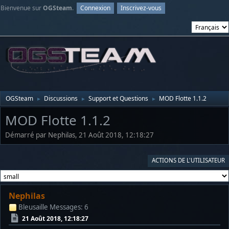
Bienvenue sur
OGSteam
.
Connexion
Inscrivez-vous
OGSteam
Discussions
Support et Questions
MOD Flotte 1.1.2
►
►
►
MOD Flotte 1.1.2
Démarré par Nephilas, 21 Août 2018, 12:18:27
ACTIONS DE L'UTILISATEUR
Nephilas
Bleusaille
Messages: 6
21 Août 2018, 12:18:27