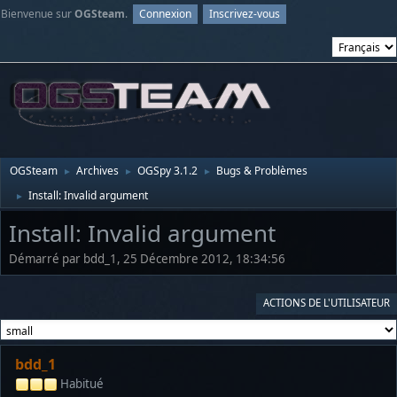
Bienvenue sur
OGSteam
.
Connexion
Inscrivez-vous
OGSteam
Archives
OGSpy 3.1.2
Bugs & Problèmes
►
►
►
Install: Invalid argument
►
Install: Invalid argument
Démarré par bdd_1, 25 Décembre 2012, 18:34:56
ACTIONS DE L'UTILISATEUR
bdd_1
Habitué