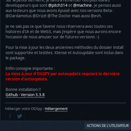
Sur la petite dernière, je tiens à remercier nos plus fidèles
developpeurs que sont
@pitch314
et
@machine
. Je penses aussi
aux testeurs que nous avons épuisé avec nos versions Beta :
@Dardamotus @Drizzt @The Doctor mais aussi @evh.
Je ne sais pas ce que l'avenir nous réservera avec toutes ces
hsitoires d'IA et de Web3, mais j'espère que nous aurons encore
l'occasion de nous amuser sur de futures versions :-)
Pour la mise à jour les deux anciennes méthodes du dossier install
sont supportée et testées. Xtense et Autoupdate sont inclus dans
le package.
Enfin consigne importante :
La mise à jour d'OGSPY par autoupdate requiert la dernière
version d'autoupdate.
Bonne installation !!
Github - Version 3.3.8
Héberger votre OGSpy :
Hébergement
ACTIONS DE L'UTILISATEUR