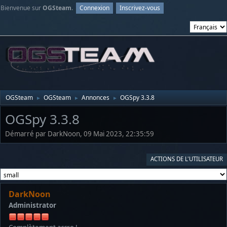
Bienvenue sur
OGSteam
.
Connexion
Inscrivez-vous
OGSteam
OGSteam
Annonces
OGSpy 3.3.8
►
►
►
OGSpy 3.3.8
Démarré par DarkNoon, 09 Mai 2023, 22:35:59
ACTIONS DE L'UTILISATEUR
DarkNoon
Administrator