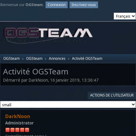
Bienvenue sur
OGSteam
.
Connexion
Inscrivez-vous
OGSteam
OGSteam
Annonces
Activité OGSTeam
►
►
►
Activité OGSTeam
Démarré par DarkNoon, 16 Janvier 2019, 13:36:47
ACTIONS DE L'UTILISATEUR
DarkNoon
Administrator