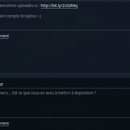
eenshots uploadés ici :
http://bit.ly/2c0zR4q
on compte Dropbox :-)
ement
57
ers... Est ce que vous en avez à mettre à disposition ?
ement