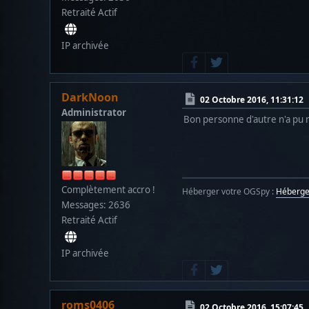
Retraité Actif
IP archivée
DarkNoon
02 Octobre 2016, 11:31:12
Administrator
Bon personne d'autre n'a pu m
Complètement accro !
Héberger votre OGSpy :
Héberg
Messages: 2636
Retraité Actif
IP archivée
roms0406
02 Octobre 2016, 15:07:45