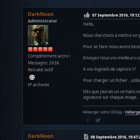
DarkNoon
07 Septembre 2016, 19:12
Administrator
Hello,
Nous cherchons à mettre en p
Pour se faire nous avons besoi
Complètement accro !
Envoyez nous vos meilleurs ca
Messages: 2636
A vos logiciels de capture !!!
Retraité Actif
Pour charger un fichier , utilis
IP archivée
Dès que j'aurais un certains n
signature sur chaque image.
Héberger votre OGSpy :
Héberg
DarkNoon
08 Septembre 2016, 10:47: