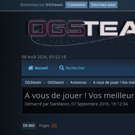
Bienvenue sur
OGSteam
.
Connexion
Inscrivez-vous
08 Août 2026, 05:52:18
Accueil
Rechercher
OGSteam
OGSteam
Annonces
A vous de jouer ! Vos me
►
►
►
A vous de jouer ! Vos meilleu
Démarré par DarkNoon, 07 Septembre 2016, 19:12:34
Pages
EN BAS
1