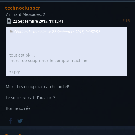
technoclubber
Arrivant
Messages: 2
#15
22 Septembre 2015, 19:15:41
Citation de: machine le 22 Septembre 2015, 06:57:52
tout est ok ...
merci de supprimer le compte machine
enjoy
Merci beaucoup, ça marche nickel!
Le soucis venait d'où alors?
Bonne soirée