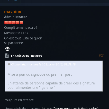
machine
Administrator
Complètement accro !
Messages: 1137
On est tout juste ce qu'on
se pardonne
#21
17 Août 2016, 18:20:19
Citation de: machine le 10 Janvier 2016, 09:39:19
Mise à jour du signcode du premier post
En attente de personne capable de creer des signature
pour alimenter une " galerie "
toujours en attente ..
sinon, si pb de ht access :
https://forum.ogsteam.fr/index.php?