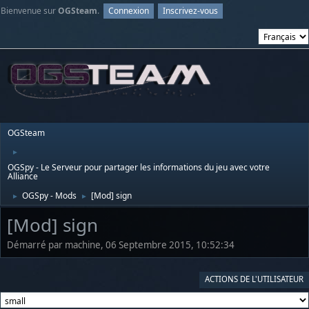
Bienvenue sur
OGSteam
.
Connexion
Inscrivez-vous
OGSteam
►
OGSpy - Le Serveur pour partager les informations du jeu avec votre
Alliance
OGSpy - Mods
[Mod] sign
►
►
[Mod] sign
Démarré par machine, 06 Septembre 2015, 10:52:34
ACTIONS DE L'UTILISATEUR