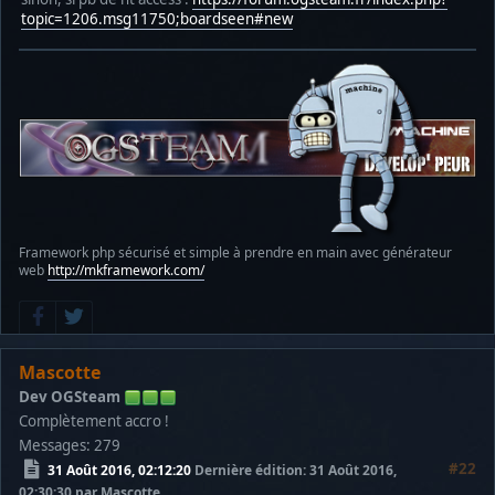
topic=1206.msg11750;boardseen#new
Framework php sécurisé et simple à prendre en main avec générateur
web
http://mkframework.com/
Mascotte
Dev OGSteam
Complètement accro !
Messages: 279
#22
31 Août 2016, 02:12:20
Dernière édition
: 31 Août 2016,
02:30:30 par Mascotte