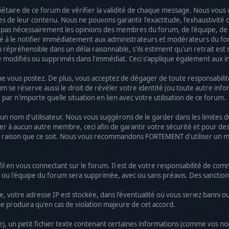
opriétaire de ce forum de vérifier la validité de chaque message. Nous vo
de leur contenu. Nous ne pouvons garantir l'exactitude, l'exhaustivité o
 pas nécessairement les opinions des membres du forum, de l'équipe, de 
à le notifier immédiatement aux administrateurs et modérateurs du foru
répréhensible dans un délai raisonnable, s'ils estiment qu'un retrait est 
e modifiés ou supprimés dans l'immédiat. Ceci s'applique également aux 
vous postez. De plus, vous acceptez de dégager de toute responsabilité le
um se réserve aussi le droit de révéler votre identité (ou toute autre info
par n'importe quelle situation en lien avec votre utilisation de ce forum.
isir un nom d'utilisateur. Nous vous suggérons de le garder dans les limit
 à aucun autre membre, ceci afin de garantir votre sécurité et pour des
e raison que ce soit. Nous vous recommandons FORTEMENT d'utiliser un 
il en vous connectant sur le forum. Il est de votre responsabilité de com
e ou l'équipe du forum sera supprimée, avec ou sans préavis. Des sanctio
, votre adresse IP est stockée, dans l'éventualité où vous seriez banni o
 se produira qu'en cas de violation majeure de cet accord.
, un petit fichier texte contenant certaines informations (comme vos nom 