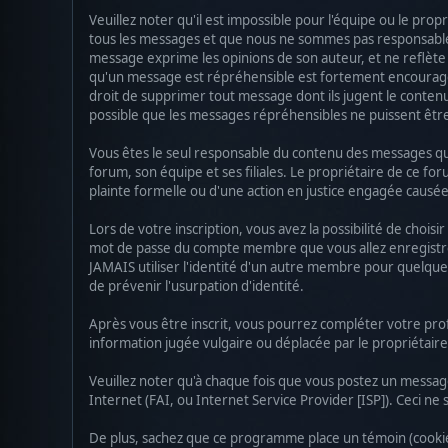
Veuillez noter qu'il est impossible pour l'équipe ou le pr
tous les messages et que nous ne sommes pas responsables 
message exprime les opinions de son auteur, et ne reflète
qu'un message est répréhensible est fortement encouragé 
droit de supprimer tout message dont ils jugent le contenu 
possible que les messages répréhensibles ne puissent êtr
Vous êtes le seul responsable du contenu des messages que 
forum, son équipe et ses filiales. Le propriétaire de ce for
plainte formelle ou d'une action en justice engagée causée 
Lors de votre inscription, vous avez la possibilité de cho
mot de passe du compte membre que vous allez enregistrer
JAMAIS utiliser l'identité d'un autre membre pour quelqu
de prévenir l'usurpation d'identité.
Après vous être inscrit, vous pourrez compléter votre prof
information jugée vulgaire ou déplacée par le propriétair
Veuillez noter qu'à chaque fois que vous postez un message
Internet (FAI, ou Internet Service Provider [ISP]). Ceci ne
De plus, sachez que ce programme place un témoin (cookie)