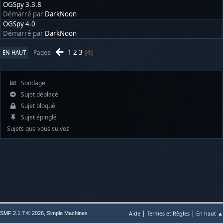
OGSpy 3.3.8
Démarré par
DarkNoon
OGSpy 4.0
Démarré par
DarkNoon
1
2
3
Pages
EN HAUT
4
Sondage
Sujet déplacé
Sujet bloqué
Sujet épinglé
Sujets que vous suivez
|
|
,
Aide
Termes et Règles
En haut ▲
SMF 2.1.7 © 2026
Simple Machines