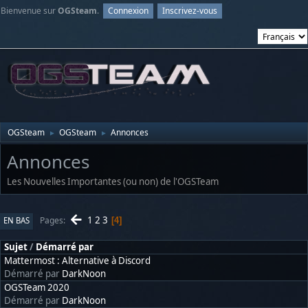
Bienvenue sur
OGSteam
.
Connexion
Inscrivez-vous
OGSteam
OGSteam
Annonces
►
►
Annonces
Les Nouvelles Importantes (ou non) de l'OGSTeam
1
2
3
Pages
EN BAS
4
Sujet
/
Démarré par
Mattermost : Alternative à Discord
Démarré par
DarkNoon
OGSTeam 2020
Démarré par
DarkNoon