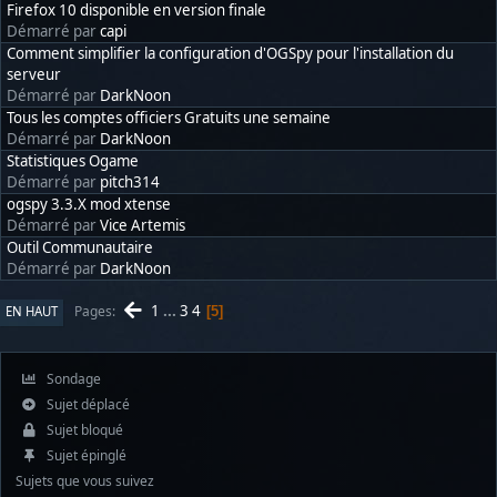
Firefox 10 disponible en version finale
Démarré par
capi
Comment simplifier la configuration d'OGSpy pour l'installation du
serveur
Démarré par
DarkNoon
Tous les comptes officiers Gratuits une semaine
Démarré par
DarkNoon
Statistiques Ogame
Démarré par
pitch314
ogspy 3.3.X mod xtense
Démarré par
Vice Artemis
Outil Communautaire
Démarré par
DarkNoon
1
...
3
4
Pages
EN HAUT
5
Sondage
Sujet déplacé
Sujet bloqué
Sujet épinglé
Sujets que vous suivez