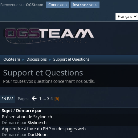
Bienvenue sur
OGSteam
.
Connexion
Inscrivez-vous
OGSteam
Discussions
Support et Questions
►
►
Support et Questions
Pour toutes vos questions concernant nos outils.
1
...
3
4
Pages
EN BAS
5
Sujet
/
Démarré par
Présentation de Skyline-ch
Démarré par
Skyline-ch
Apprendre à faire du PHP ou des pages web
Démarré par
DarkNoon