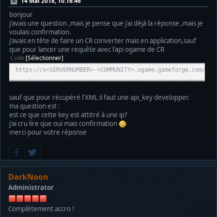
14 Mai 2018, 10:16:46
bonjour
j'avais une question ,mais je pense que j'ai déjà la réponse ,mais je
voulais confirmation.
j'avais en tête de faire un CR converter mais en application,sauf
que pour lancer une requête avec l'api ogame de CR
Code
Sélectionner
https://s<SERVERNUMBER>-<COMMUNITY>.ogame.gameforge.com/api
sauf que pour récupéré l'XML il faut une api_key developper.
ma question est :
est ce que cette key est attitré à une ip?
j'ai cru lire que oui mais confirmation
merci pour votre réponse
DarkNoon
Administrator
Complètement accro !