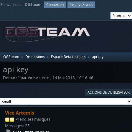
Bienvenue sur
OGSteam
.
Connexion
Inscrivez-vous
OGSteam
Discussions
Espace Beta testeurs
api key
►
►
►
api key
Démarré par Vice Artemis, 14 Mai 2018, 10:16:46
ACTIONS DE L'UTILISATEUR
Vice Artemis
Prend ses marques
Messages: 25