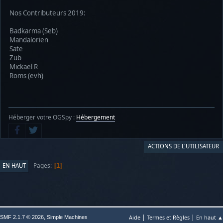
Nos Contributeurs 2019:
Badkarma (Seb)
Mandalorien
Sate
Zub
Mickael R
Roms (evh)
Héberger votre OGSpy :
Hébergement
ACTIONS DE L'UTILISATEUR
Pages
EN HAUT
1
|
|
,
Aide
Termes et Règles
En haut ▲
SMF 2.1.7 © 2026
Simple Machines