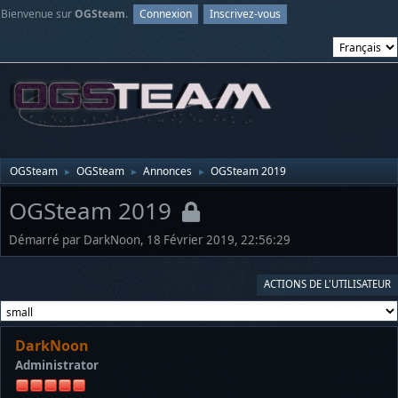
Bienvenue sur
OGSteam
.
Connexion
Inscrivez-vous
OGSteam
OGSteam
Annonces
OGSteam 2019
►
►
►
OGSteam 2019
Démarré par DarkNoon, 18 Février 2019, 22:56:29
ACTIONS DE L'UTILISATEUR
DarkNoon
Administrator