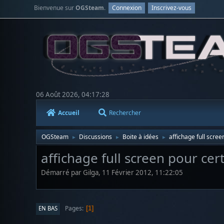
Bienvenue sur
OGSteam
.
Connexion
Inscrivez-vous
06 Août 2026, 04:17:28
Accueil
Rechercher
OGSteam
Discussions
Boite à idées
affichage full scre
►
►
►
affichage full screen pour cer
Démarré par Gilga, 11 Février 2012, 11:22:05
Pages
EN BAS
1