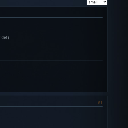
r def)
#1