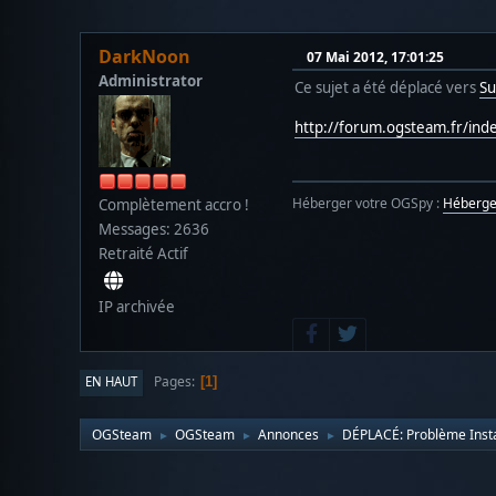
DarkNoon
07 Mai 2012, 17:01:25
Administrator
Ce sujet a été déplacé vers
Su
http://forum.ogsteam.fr/ind
Héberger votre OGSpy :
Héberg
Complètement accro !
Messages: 2636
Retraité Actif
IP archivée
Pages
EN HAUT
1
OGSteam
OGSteam
Annonces
DÉPLACÉ: Problème Inst
►
►
►