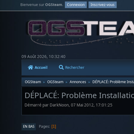
Bienvenue sur
OGSteam
.
Connexion
Inscrivez-vous
09 Août 2026, 10:32:40
Accueil
Rechercher
OGSteam
OGSteam
Annonces
DÉPLACÉ: Problème Inst
►
►
►
DÉPLACÉ: Problème Installat
Démarré par DarkNoon, 07 Mai 2012, 17:01:25
Pages
EN BAS
1