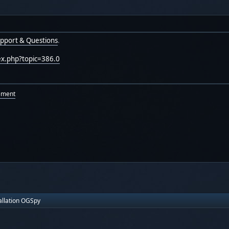
pport & Questions
.
ex.php?topic=386.0
ement
allation OGSpy