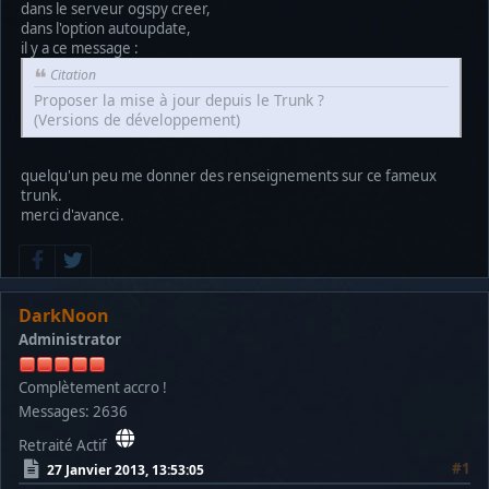
dans le serveur ogspy creer,
dans l'option autoupdate,
il y a ce message :
Citation
Proposer la mise à jour depuis le Trunk ?
(Versions de développement)
quelqu'un peu me donner des renseignements sur ce fameux
trunk.
merci d'avance.
DarkNoon
Administrator
Complètement accro !
Messages: 2636
Retraité Actif
#1
27 Janvier 2013, 13:53:05