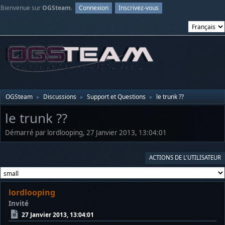
Bienvenue sur
OGSteam
.
Connexion
Inscrivez-vous
OGSteam
Discussions
Support et Questions
le trunk ??
►
►
►
le trunk ??
Démarré par lordlooping, 27 Janvier 2013, 13:04:01
ACTIONS DE L'UTILISATEUR
lordlooping
Invité
27 Janvier 2013, 13:04:01