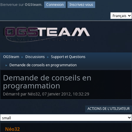
Bienvenue sur
OGSteam
.
Connexion
Inscrivez-vous
OGSteam
Discussions
Support et Questions
►
►
Demande de conseils en programmation
►
Demande de conseils en
programmation
Démarré par Néo32, 07 Janvier 2012, 10:32:29
ACTIONS DE L'UTILISATEUR
Néo32