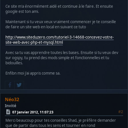
Ce site m'a énormément aidé et continue à le faire. Et ensuite
google est ton ami.
Maintenant si tu veux veux vraiment commencer je te conseille
de faire un site web en local en suivant ce tuto
http://www.siteduzero.com/tutoriel-3-14668-concevez-votre-
site-web-avec-php-et-mysql.html
Avec sa tu vas apprendre toutes les bases. Ensuite si tu veux dev
sur ogspy, tu prend des mods simple et fonctionnelles et tu
bidouilles.
Enfibn moi j'ai appris comme sa.
Néo32
Invité
#2
07 Janvier 2012, 11:07:23
Merci beaucoup pour tes conseilles Shad, je préfère demander
que de partir dans tous les sens et tourner en rond