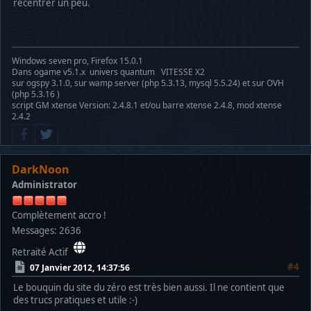
recentrer un peu.
Windows seven pro, Firefox 15.0.1
Dans ogame v5.1.x univers quantum VITESSE X2
sur ogspy 3.1.0, sur wamp server (php 5.3.13, mysql 5.5.24) et sur OVH
(php 5.3.16 )
script GM xtense Version: 2.4.8.1 et/ou barre xtense 2.4.8, mod xtense
2.4.2
DarkNoon
Administrator
Complètement accro !
Messages: 2636
Retraité Actif
#4
07 Janvier 2012, 14:37:56
Le bouquin du site du zéro est très bien aussi. Il ne contient que
des trucs pratiques et utile :-)