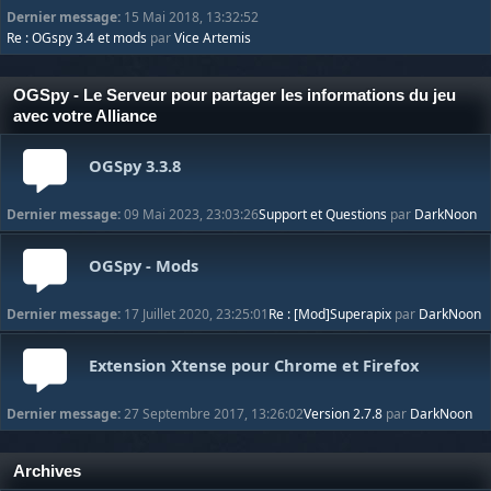
Dernier message:
15 Mai 2018, 13:32:52
Re : OGspy 3.4 et mods
par
Vice Artemis
OGSpy - Le Serveur pour partager les informations du jeu
avec votre Alliance
OGSpy 3.3.8
Dernier message:
09 Mai 2023, 23:03:26
Support et Questions
par
DarkNoon
OGSpy - Mods
Dernier message:
17 Juillet 2020, 23:25:01
Re : [Mod]Superapix
par
DarkNoon
Extension Xtense pour Chrome et Firefox
Dernier message:
27 Septembre 2017, 13:26:02
Version 2.7.8
par
DarkNoon
Archives