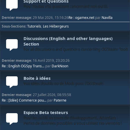
Support et Questions
Pour toutes vos questions concernant nos outils.
Dernier message:
29 Mai 2026, 15:16:26
Re : ogamex.net
par
Navilla
Sous-Sections
Tutoriels
Les Hébergeurs
Discussions (English and other languages)
Section
For all discussions and questions concerning OGSteam Tools
Dernier message:
16 Avril 2019, 23:20:26
Re : English OGSpy Trans...
par
DarkNoon
Boite à idées
Vos idées d'outils ou de Mods pour l'OGSteam
Dernier message:
27 Juillet 2026, 08:55:58
Re : [Idée] Commerce pou...
par
Paterne
Espace Beta testeurs
Pour les outils en cours de développement. Attention :
Pertes de données possibles si vous utilisez ces versions !