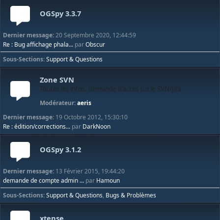
OGSpy 3.3.7
Dernier message:
20 Septembre 2020, 12:44:59
Re : Bug affichage phala...
par
Obscur
Sous-Sections
Support & Questions
Zone SVN
Toutes les infos, demande d'accés sur le SVN/Jira
Modérateur:
aeris
Dernier message:
19 Octobre 2012, 15:30:10
Re : édition/corrections...
par
DarkNoon
OGSpy 3.1.2
Dernier message:
13 Février 2015, 19:44:20
demande de compte admin ...
par
Hamoun
Sous-Sections
Support & Questions
Bugs & Problèmes
xtense