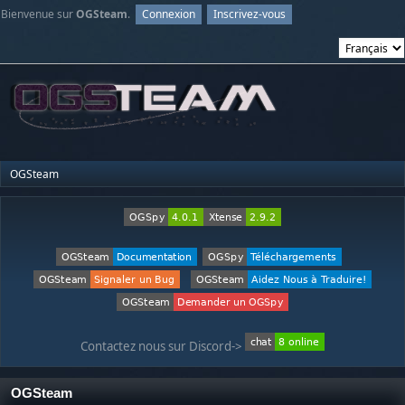
Bienvenue sur
OGSteam
.
Connexion
Inscrivez-vous
OGSteam
Contactez nous sur Discord->
OGSteam