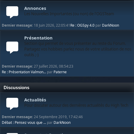
Annonces
Les Nouvelles Importantes (ou non) de l'OGSTeam
Dernier message:
18 Juin 2026, 22:05:41
Re : OGSpy 4.0
par
DarkNoon
Présentation
Section qui permet de vous présenter au reste du Forum.
Partagez vos hobbies parlez nous de votre utilisation de nos
outils ;-)
Dernier message:
27 Juillet 2026, 08:54:23
Re : Présentation Valmon...
par
Paterne
Discussions
Actualités
Pour discuter autour des dernières actualités du High Tech
Dernier message:
24 Septembre 2019, 17:42:46
Débat : Pensez vous que ...
par
DarkNoon