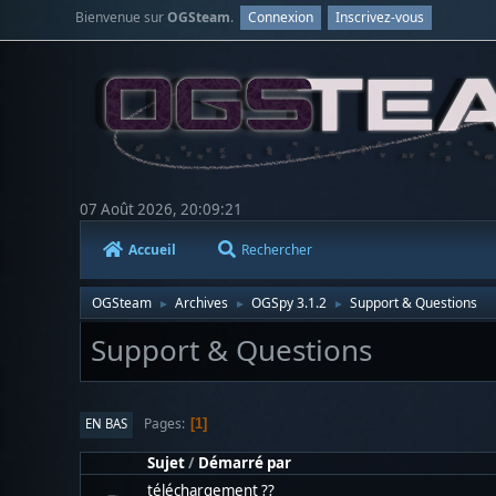
Bienvenue sur
OGSteam
.
Connexion
Inscrivez-vous
07 Août 2026, 20:09:21
Accueil
Rechercher
OGSteam
Archives
OGSpy 3.1.2
Support & Questions
►
►
►
Support & Questions
Pages
EN BAS
1
Sujet
/
Démarré par
téléchargement ??