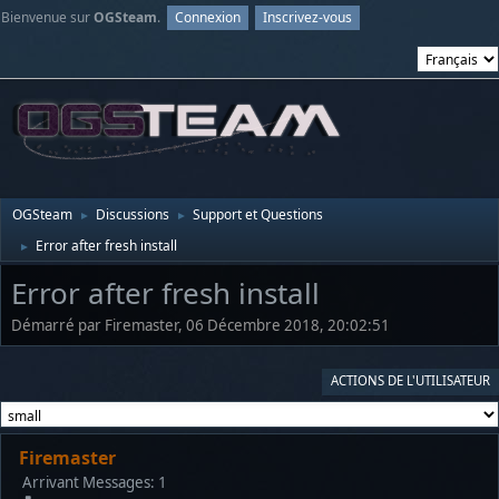
Bienvenue sur
OGSteam
.
Connexion
Inscrivez-vous
OGSteam
Discussions
Support et Questions
►
►
Error after fresh install
►
Error after fresh install
Démarré par Firemaster, 06 Décembre 2018, 20:02:51
ACTIONS DE L'UTILISATEUR
Firemaster
Arrivant
Messages: 1