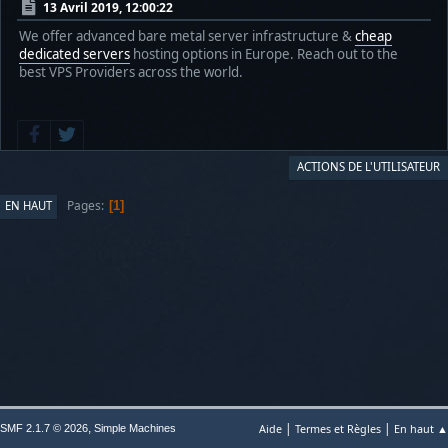
13 Avril 2019, 12:00:22
We offer advanced bare metal server infrastructure &
cheap
dedicated servers
hosting options in Europe. Reach out to the
best VPS Providers across the world.
ACTIONS DE L'UTILISATEUR
Pages
EN HAUT
1
|
|
,
Aide
Termes et Règles
En haut ▲
SMF 2.1.7 © 2026
Simple Machines