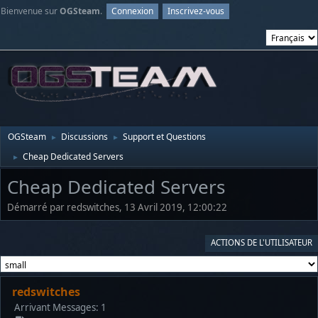
Bienvenue sur
OGSteam
.
Connexion
Inscrivez-vous
OGSteam
Discussions
Support et Questions
►
►
Cheap Dedicated Servers
►
Cheap Dedicated Servers
Démarré par redswitches, 13 Avril 2019, 12:00:22
ACTIONS DE L'UTILISATEUR
redswitches
Arrivant
Messages: 1