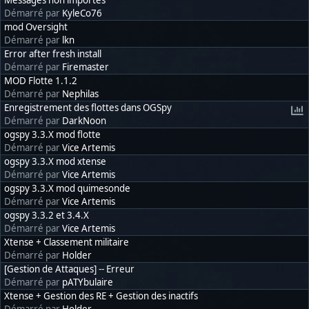
Démarré par
KyleCo76
mod Oversight
Démarré par
lkn
Error after fresh install
Démarré par
Firemaster
MOD Flotte 1.1.2
Démarré par
Nephilas
Enregistrement des flottes dans OGSpy
Démarré par
DarkNoon
ogspy 3.3.X mod flotte
Démarré par
Vice Artemis
ogspy 3.3.X mod xtense
Démarré par
Vice Artemis
ogspy 3.3.X mod quimesonde
Démarré par
Vice Artemis
ogspy 3.3.2 et 3.4.X
Démarré par
Vice Artemis
Xtense + Classement militaire
Démarré par
Holder
[Gestion de Attaques] -- Erreur
Démarré par
pATYbulaire
Xtense + Gestion des RE + Gestion des inactifs
Démarré par
Holder