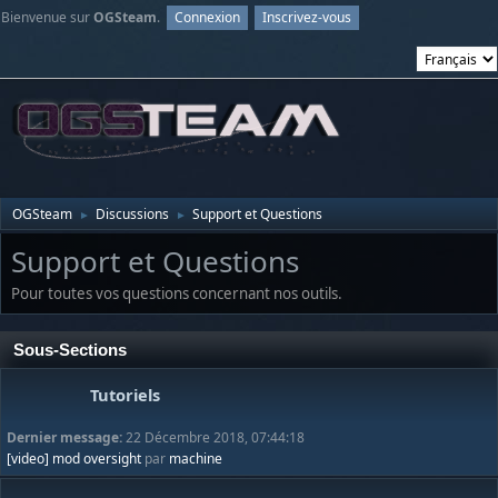
Bienvenue sur
OGSteam
.
Connexion
Inscrivez-vous
OGSteam
Discussions
Support et Questions
►
►
Support et Questions
Pour toutes vos questions concernant nos outils.
Sous-Sections
Tutoriels
Dernier message:
22 Décembre 2018, 07:44:18
[video] mod oversight
par
machine