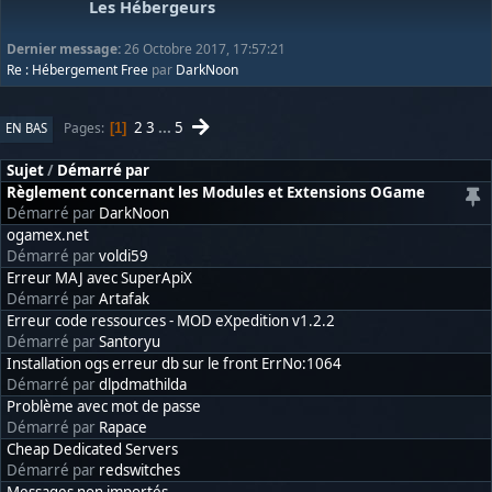
Les Hébergeurs
Dernier message:
26 Octobre 2017, 17:57:21
Re : Hébergement Free
par
DarkNoon
2
3
...
5
Pages
EN BAS
1
Sujet
/
Démarré par
Règlement concernant les Modules et Extensions OGame
Démarré par
DarkNoon
ogamex.net
Démarré par
voldi59
Erreur MAJ avec SuperApiX
Démarré par
Artafak
Erreur code ressources - MOD eXpedition v1.2.2
Démarré par
Santoryu
Installation ogs erreur db sur le front ErrNo:1064
Démarré par
dlpdmathilda
Problème avec mot de passe
Démarré par
Rapace
Cheap Dedicated Servers
Démarré par
redswitches
Messages non importés