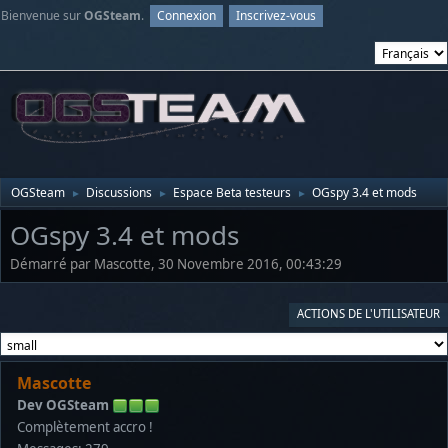
Bienvenue sur
OGSteam
.
Connexion
Inscrivez-vous
OGSteam
Discussions
Espace Beta testeurs
OGspy 3.4 et mods
►
►
►
OGspy 3.4 et mods
Démarré par Mascotte, 30 Novembre 2016, 00:43:29
ACTIONS DE L'UTILISATEUR
Mascotte
Dev OGSteam
Complètement accro !