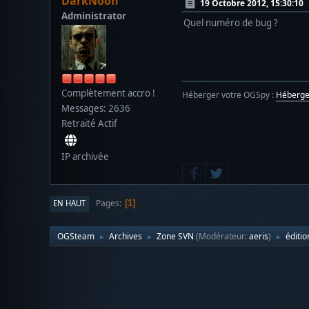
DarkNoon
19 Octobre 2012, 15:30:10
Administrator
Quel numéro de bug ?
Complètement accro !
Héberger votre OGSpy :
Héberg
Messages: 2636
Retraité Actif
IP archivée
Pages
EN HAUT
1
OGSteam
Archives
Zone SVN
(Modérateur:
aeris
)
éditio
►
►
►