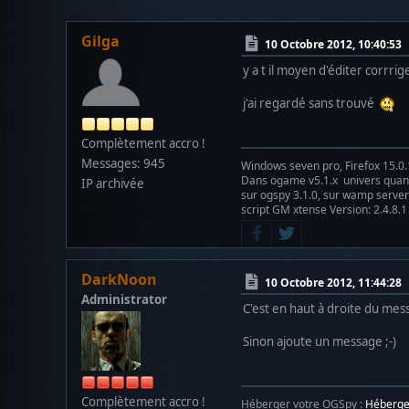
Gilga
10 Octobre 2012, 10:40:53
y a t il moyen d'éditer corrri
j'ai regardé sans trouvé
Complètement accro !
Messages: 945
Windows seven pro, Firefox 15.0.
Dans ogame v5.1.x univers qu
IP archivée
sur ogspy 3.1.0, sur wamp server 
script GM xtense Version: 2.4.8.1
DarkNoon
10 Octobre 2012, 11:44:28
Administrator
C'est en haut à droite du messa
Sinon ajoute un message ;-)
Complètement accro !
Héberger votre OGSpy :
Héberg