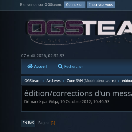
Bienvenue sur
OGSteam
.
Connexion
Inscrivez-vous
07 Août 2026, 02:32:33
Accueil
Rechercher
OGSteam
Archives
Zone SVN
(Modérateur:
aeris
)
éditio
►
►
►
édition/corrections d'un messa
Démarré par Gilga, 10 Octobre 2012, 10:40:53
Pages
EN BAS
1