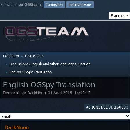
Bienvenue sur
OGSteam
.
Connexion
Inscrivez-vous
OGSteam
Discussions
►
Discussions (English and other languages) Section
►
English OGSpy Translation
►
English OGSpy Translation
Démarré par DarkNoon, 01 Août 2015, 14:43:17
ACTIONS DE L'UTILISATEUR
DarkNoon