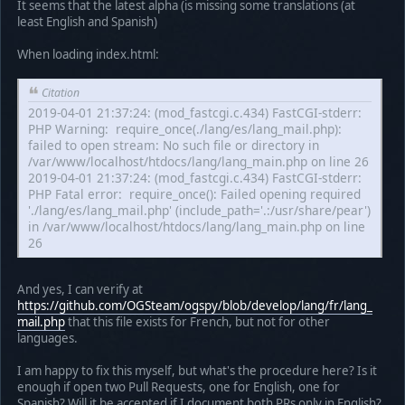
It seems that the latest alpha (is missing some translations (at
least English and Spanish)
When loading index.html:
Citation
2019-04-01 21:37:24: (mod_fastcgi.c.434) FastCGI-stderr:
PHP Warning: require_once(./lang/es/lang_mail.php):
failed to open stream: No such file or directory in
/var/www/localhost/htdocs/lang/lang_main.php on line 26
2019-04-01 21:37:24: (mod_fastcgi.c.434) FastCGI-stderr:
PHP Fatal error: require_once(): Failed opening required
'./lang/es/lang_mail.php' (include_path='.:/usr/share/pear')
in /var/www/localhost/htdocs/lang/lang_main.php on line
26
And yes, I can verify at
https://github.com/OGSteam/ogspy/blob/develop/lang/fr/lang_
mail.php
that this file exists for French, but not for other
languages.
I am happy to fix this myself, but what's the procedure here? Is it
enough if open two Pull Requests, one for English, one for
Spanish? Will it be accepted if I document both PRs only in English?