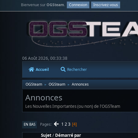
Bienvenue sur
OGSteam
.
Connexion
Inscrivez-vous
06 Août 2026, 00:33:38
Accueil
Rechercher
OGSteam
OGSteam
Annonces
►
►
Annonces
Les Nouvelles Importantes (ou non) de l'OGSTeam
1
2
3
Pages
EN BAS
4
Sujet
/
Démarré par