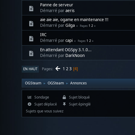
Panne de serveur
Démarré par
aeris
aie aie aie, ogame en maintenance !!!
Démarré par
Gilga
1
2
Pages
IRC
Démarré par
capi
1
2
Pages
En attendant OGSpy 3.1.0...
Démarré par
DarkNoon
1
2
3
Pages
EN HAUT
4
OGSteam
OGSteam
Annonces
►
►
Sondage
Sujet bloqué
Sujet déplacé
Sujet épinglé
Sujets que vous suivez