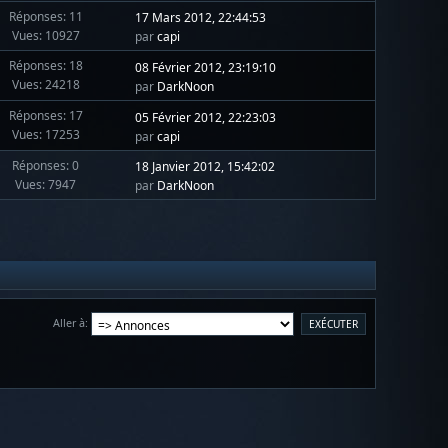
Réponses: 11
17 Mars 2012, 22:44:53
Vues: 10927
par
capi
Réponses: 18
08 Février 2012, 23:19:10
Vues: 24218
par
DarkNoon
Réponses: 17
05 Février 2012, 22:23:03
Vues: 17253
par
capi
Réponses: 0
18 Janvier 2012, 15:42:02
Vues: 7947
par
DarkNoon
Aller à