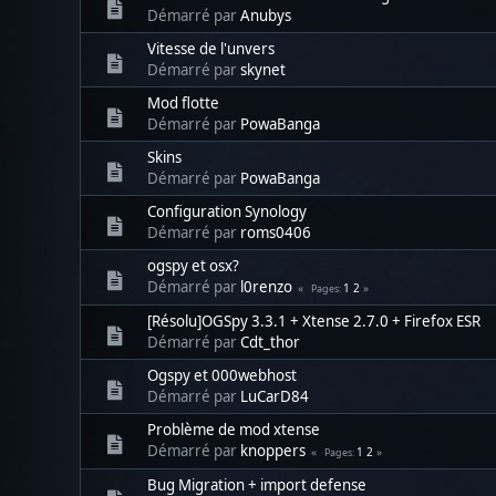
Démarré par
Anubys
Vitesse de l'unvers
Démarré par
skynet
Mod flotte
Démarré par
PowaBanga
Skins
Démarré par
PowaBanga
Configuration Synology
Démarré par
roms0406
ogspy et osx?
Démarré par
l0renzo
1
2
Pages
[Résolu]OGSpy 3.3.1 + Xtense 2.7.0 + Firefox ESR
Démarré par
Cdt_thor
Ogspy et 000webhost
Démarré par
LuCarD84
Problème de mod xtense
Démarré par
knoppers
1
2
Pages
Bug Migration + import defense