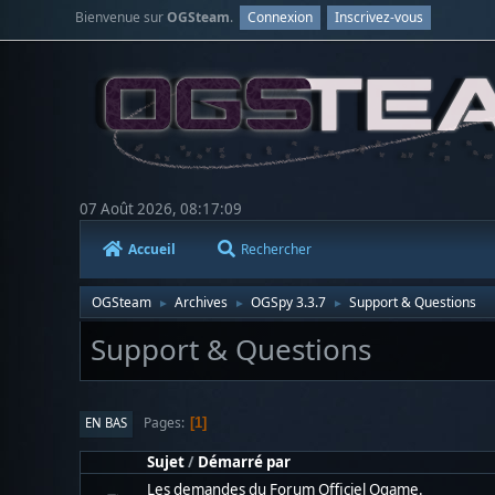
Bienvenue sur
OGSteam
.
Connexion
Inscrivez-vous
07 Août 2026, 08:17:09
Accueil
Rechercher
OGSteam
Archives
OGSpy 3.3.7
Support & Questions
►
►
►
Support & Questions
Pages
EN BAS
1
Sujet
/
Démarré par
Les demandes du Forum Officiel Ogame.