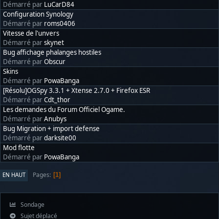
Démarré par
LuCarD84
Configuration Synology
Démarré par
roms0406
Vitesse de l'unvers
Démarré par
skynet
Bug affichage phalanges hostiles
Démarré par
Obscur
Skins
Démarré par
PowaBanga
[Résolu]OGSpy 3.3.1 + Xtense 2.7.0 + Firefox ESR
Démarré par
Cdt_thor
Les demandes du Forum Officiel Ogame.
Démarré par
Anubys
Bug Migration + import defense
Démarré par
darksite00
Mod flotte
Démarré par
PowaBanga
Pages
EN HAUT
1
Sondage
Sujet déplacé