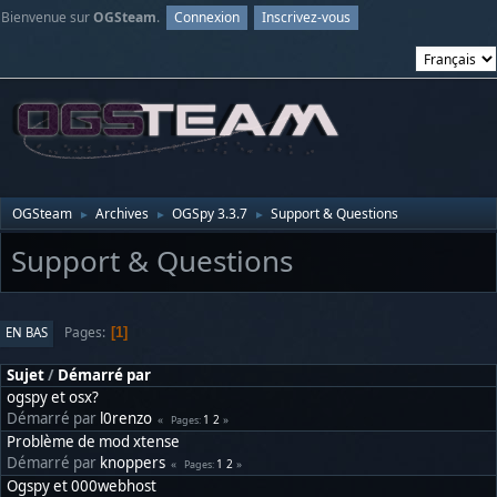
Bienvenue sur
OGSteam
.
Connexion
Inscrivez-vous
OGSteam
Archives
OGSpy 3.3.7
Support & Questions
►
►
►
Support & Questions
Pages
EN BAS
1
Sujet
/
Démarré par
ogspy et osx?
Démarré par
l0renzo
1
2
Pages
Problème de mod xtense
Démarré par
knoppers
1
2
Pages
Ogspy et 000webhost