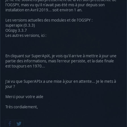
file => /srv/www/ogspy.fr/kaamelott/includes/mysql.php
l'OGSPY, mais vu qu'il n'avait pas été mis à jour depuis son
[0]
installation en Avril 2019... soit environ 1 an.
25/04/2020 20:53:26 : Erreur critique mysql - Req : UPDATE 
[0] =>
Les versions actuelles des modules et de l'OGSPY :
fonction => traitement_universe
superapix (0.3.3)
ligne => 94
OGspy 3.3.7
file => /srv/www/ogspy.fr/kaamelott/mod/superapix/cron.php
Les autres versions, ici :
[2]
[0] => UPDATE ogspy_universe as U INNER JOIN ogspy_superapi
fonction => sql_query
ligne => 321
En cliquant sur SuperApiX, je vois qu'il arrive à mettre à jour une
file => /srv/www/ogspy.fr/kaamelott/mod/superapix/include/f
partie des informations, mais l'erreur persiste, et la date finale
[1]
est toujours en 1970...
[0] => UPDATE ogspy_universe as U INNER JOIN ogspy_superapi
fonction => DieSQLError
ligne => 138
J'ai vu que SuperAPIx a une mise à jour en attente... Je le mets à
file => /srv/www/ogspy.fr/kaamelott/includes/mysql.php
jour ?
[0]
25/04/2020 20:52:09 : Erreur critique mysql - Req : UPDATE 
Merci pour votre aide
[0] =>
fonction => traitement_universe
Très cordialement,
ligne => 94
file => /srv/www/ogspy.fr/kaamelott/mod/superapix/cron.php
[2]
[0] => UPDATE ogspy_universe as U INNER JOIN ogspy_superapi