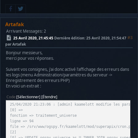
Artafak
Arrivant
Messages: 2
#3
25 Avril 2020, 21:45:45
Dernière édition
: 25 Avril 2020, 21:54:47
par Artafak
Bonjour messieurs,
merci pour vos réponses.
Suivant vos consignes, j'ai donc activé l'affichage des erreurs dans
les logs (menu Administration/paramètres du serveur ->
Enregistrement des erreurs PHP)
En voici un extrait :
Code
Sélectionner
Étendre
25/04/2020 21:23:06 : [admin] kaamelott modifie les paramèt
[0] =>
fonction => traitement_universe
ligne => 94
file => /srv/www/ogspy.fr/kaamelott/mod/superapix/cron.php
[2]
[0] => UPDATE ogspy_universe as U INNER JOIN ogspy_superapi