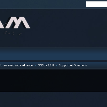
u jeu avec votre Alliance
OGSpy 3.3.8
Support et Questions
►
►