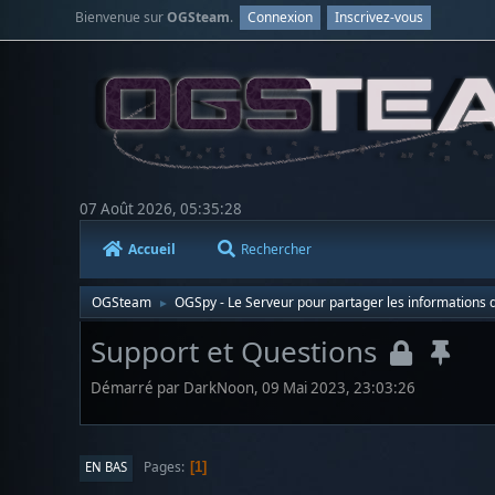
Bienvenue sur
OGSteam
.
Connexion
Inscrivez-vous
07 Août 2026, 05:35:28
Accueil
Rechercher
OGSteam
OGSpy - Le Serveur pour partager les informations d
►
Support et Questions
Démarré par DarkNoon, 09 Mai 2023, 23:03:26
Pages
EN BAS
1