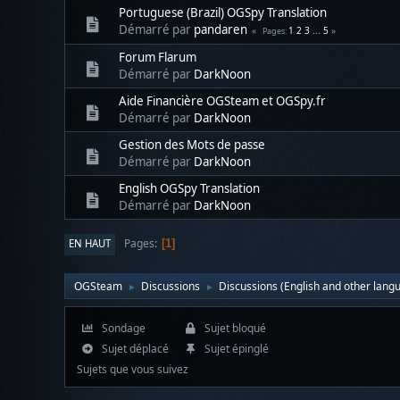
Portuguese (Brazil) OGSpy Translation
Démarré par
pandaren
1
2
3
...
5
Pages
Forum Flarum
Démarré par
DarkNoon
Aide Financière OGSteam et OGSpy.fr
Démarré par
DarkNoon
Gestion des Mots de passe
Démarré par
DarkNoon
English OGSpy Translation
Démarré par
DarkNoon
Pages
EN HAUT
1
OGSteam
Discussions
Discussions (English and other lang
►
►
Sondage
Sujet bloqué
Sujet déplacé
Sujet épinglé
Sujets que vous suivez