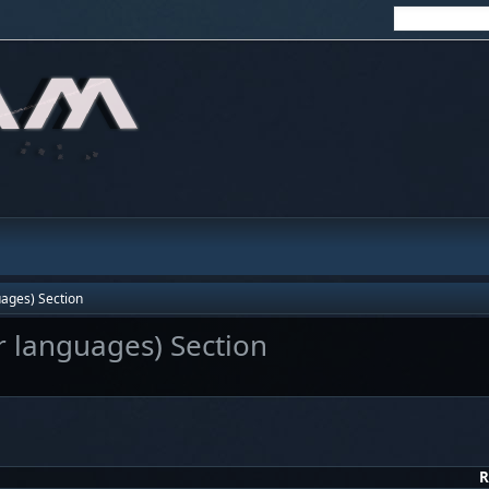
uages) Section
r languages) Section
R