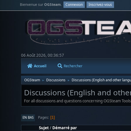
Bienvenue sur
OGSteam
.
Connexion
Inscrivez-vous
06 Août 2026, 00:36:57
Accueil
Rechercher
OGSteam
Discussions
Discussions (English and other lang
►
►
Discussions (English and othe
For all discussions and questions concerning OGSteam Tools
Pages
EN BAS
1
Sujet
/
Démarré par