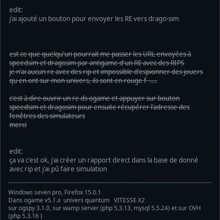
edit:
j'ai ajouté un bouton pour envoyer les RE vers drago-sim
est ce que quelqu'un pourrait me passer les URL envoyées à
speedsim et dragosim par antigame d'un RE avec des RIPS
je n'ai aucun re avec des rip et impossible d'espionner des jouers
qu en ont sur mon univers, ils sont en rouge f ....
c'est à dire ouvrir un re ds ogame et appuyer sur bouton
speedsim et dragosim pour ensuite récupérer l'adresse des
fenêtres des simulateurs
merci
edit:
ça va c'est ok, j'ai créer un rapport direct dans la base de donné
avec rip et j'ai pû faire simulation
Windows seven pro, Firefox 15.0.1
Dans ogame v5.1.x univers quantum VITESSE X2
sur ogspy 3.1.0, sur wamp server (php 5.3.13, mysql 5.5.24) et sur OVH
(php 5.3.16 )