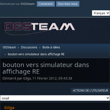
Bienvenue sur
OGSteam
.
Connexion
Inscrivez-vous
OGSteam
Discussions
Boite à idées
►
►
bouton vers simulateur dans affichage RE
►
bouton vers simulateur dans
affichage RE
Démarré par Gilga, 11 Février 2012, 09:43:38
ACTIONS DE L'UTILISATEUR
Gilga