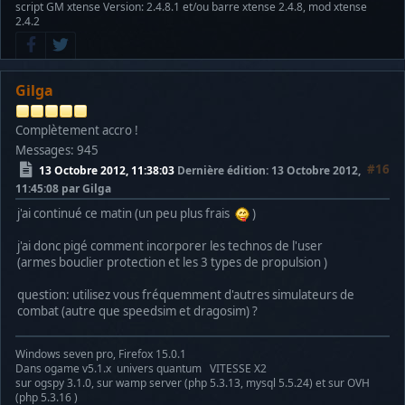
script GM xtense Version: 2.4.8.1 et/ou barre xtense 2.4.8, mod xtense
2.4.2
Gilga
Complètement accro !
Messages: 945
#16
13 Octobre 2012, 11:38:03
Dernière édition
: 13 Octobre 2012,
11:45:08 par Gilga
j'ai continué ce matin (un peu plus frais
)
j'ai donc pigé comment incorporer les technos de l'user
(armes bouclier protection et les 3 types de propulsion )
question: utilisez vous fréquemment d'autres simulateurs de
combat (autre que speedsim et dragosim) ?
Windows seven pro, Firefox 15.0.1
Dans ogame v5.1.x univers quantum VITESSE X2
sur ogspy 3.1.0, sur wamp server (php 5.3.13, mysql 5.5.24) et sur OVH
(php 5.3.16 )