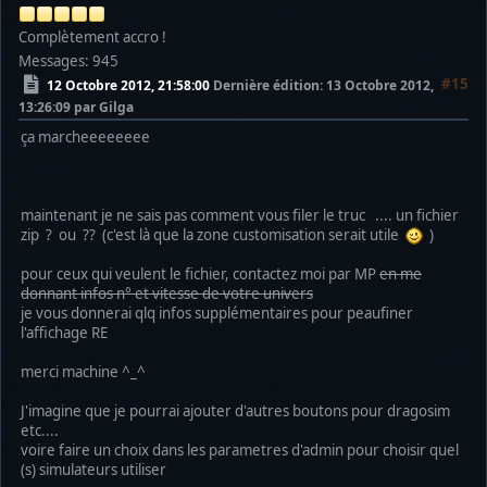
Complètement accro !
Messages: 945
#15
12 Octobre 2012, 21:58:00
Dernière édition
: 13 Octobre 2012,
13:26:09 par Gilga
ça marcheeeeeeee
maintenant je ne sais pas comment vous filer le truc .... un fichier
zip ? ou ?? (c'est là que la zone customisation serait utile
)
pour ceux qui veulent le fichier, contactez moi par MP
en me
donnant infos n° et vitesse de votre univers
je vous donnerai qlq infos supplémentaires pour peaufiner
l'affichage RE
merci machine ^_^
J'imagine que je pourrai ajouter d'autres boutons pour dragosim
etc....
voire faire un choix dans les parametres d'admin pour choisir quel
(s) simulateurs utiliser