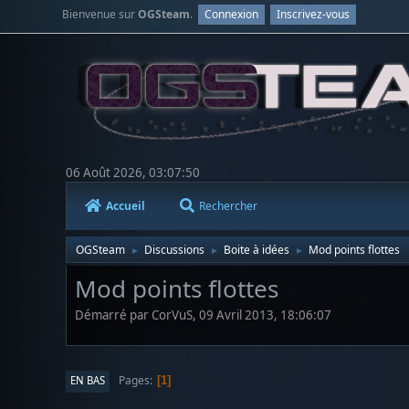
Bienvenue sur
OGSteam
.
Connexion
Inscrivez-vous
06 Août 2026, 03:07:50
Accueil
Rechercher
OGSteam
Discussions
Boite à idées
Mod points flottes
►
►
►
Mod points flottes
Démarré par CorVuS, 09 Avril 2013, 18:06:07
Pages
EN BAS
1