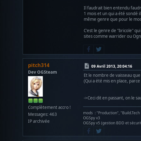
Il faudrait bien entendu faudr
1 mois et un qui a été sondé i
même genre que pour le mod Et
C'est le genre de "bricole" q
sites comme warrider ou Ogni
pitch314
09 Avril 2013, 20:04:16
Dev OGSteam
Et le nombre de vaisseau que
(Qui a été mis en place, parce q
->Ceci dit en passant, on le
Complètement accro !
mods : "Production", "Build.Tech
Messages: 463
OGSpy v3
IP archivée
OGSpy v5 (gestion BDD et sécuri