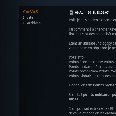
CorVuS
09 Avril 2013, 18:06:07
Invité
Voila je suis ancien d'ogame e
IP archivée
J'ai commencé a chercher une 
flottes+50% des points bâtime
Etant un utilisateur d'ogspy d
vague base en php donc je pe
Pour info:
Points économiques= Points d
Points militaire= Points vais
Points recherche= Points inve
Points Global= Le total des po
Donc si on fait:
Points recher
Si on fait
points militaire - 
lunes
.
Si on pouvait extraire des RE 
découle et donc en les divisan