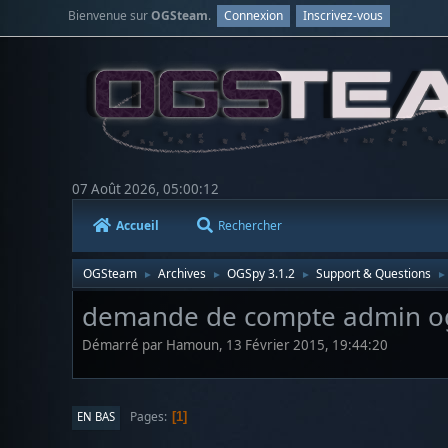
Bienvenue sur
OGSteam
.
Connexion
Inscrivez-vous
07 Août 2026, 05:00:12
Accueil
Rechercher
OGSteam
Archives
OGSpy 3.1.2
Support & Questions
►
►
►
►
demande de compte admin ogs
Démarré par Hamoun, 13 Février 2015, 19:44:20
Pages
EN BAS
1