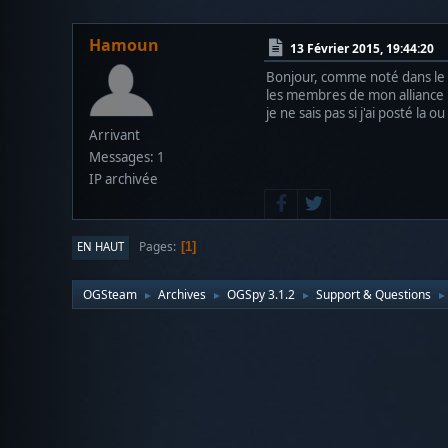
Hamoun
13 Février 2015, 19:44:20
Bonjour, comme noté dans le 
les membres de mon alliance né
je ne sais pas si j'ai posté la 
Arrivant
Messages: 1
IP archivée
Pages
EN HAUT
1
OGSteam
Archives
OGSpy 3.1.2
Support & Questions
►
►
►
►