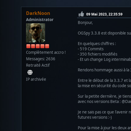
DarkNoon
09 Mai 2023, 22:35:59
Administrator
Bonjour,
OGSpy 3.3.8 est disponible s
En quelques chiffres :
- 519 Commits
Complètement accro !
- 350 fichiers modifiés
Messages: 2636
- Et un change Log intermina
Retraité Actif
Rendons hommage aussi à la 3.
IP archivée
Entre le début de la 3.3.7 et 
la mise en sécurité du code so
Sur la petite dernière, je ti
avec nos versions Beta : @D
Je ne sais pas ce que l'aveni
futures versions :-)
Pour la mise à jour les deux 