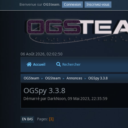
Bienvenue sur
OGSteam
.
Connexion
Inscrivez-vous
06 Août 2026, 02:02:50
Accueil
Rechercher
OGSteam
OGSteam
Annonces
OGSpy 3.3.8
►
►
►
OGSpy 3.3.8
Démarré par DarkNoon, 09 Mai 2023, 22:35:59
Pages
EN BAS
1