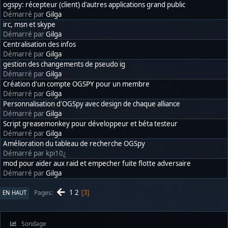
ogspy: récepteur (client) d'autres applications grand public
Démarré par
Gilga
irc, msn et skype
Démarré par
Gilga
Centralisation des infos
Démarré par
Gilga
gestion des changements de pseudo ig
Démarré par
Gilga
Création d'un compte OGSPY pour un membre
Démarré par
Gilga
Personnalisation d'OGSpy avec design de chaque alliance
Démarré par
Gilga
Script greasemonkey pour développeur et béta testeur
Démarré par
Gilga
Amélioration du tableau de recherche OGSpy
Démarré par kpi10¿
mod pour aider aux raid et empecher fuite flotte adversaire
Démarré par
Gilga
1
2
Pages
EN HAUT
3
Sondage