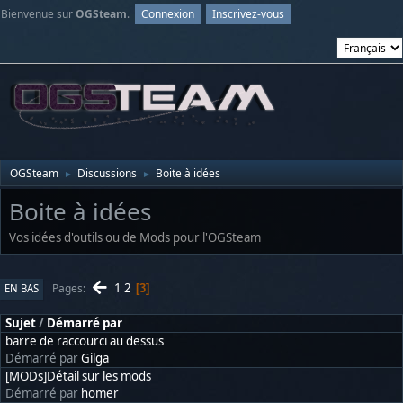
Bienvenue sur
OGSteam
.
Connexion
Inscrivez-vous
OGSteam
Discussions
Boite à idées
►
►
Boite à idées
Vos idées d'outils ou de Mods pour l'OGSteam
1
2
Pages
EN BAS
3
Sujet
/
Démarré par
barre de raccourci au dessus
Démarré par
Gilga
[MODs]Détail sur les mods
Démarré par
homer