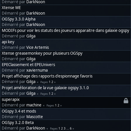
Démarré par
DarkNoon
Xtense WE
Démarré par
DarkNoon
OGSpy 3.3.0 Alpha
Démarré par
DarkNoon
MODIFs pour voir les statuts des joueurs apparaitre dans galaxie ogspy
Démarré par
Gilga
api key
Démarré par
Vice Artemis
Xtense greasemonkey pour plusieurs OGSpy
Démarré par
Gilga
EPEClassement et EPEUnivers
Démarré par
xaviernuma
Projet affichage des rapports d'espionnage favoris
Démarré par
Gilga
1
2
Pages
Projet amélioration de la vue galaxie ogspy 3.1.0
Démarré par
Gilga
1
2
Pages
superapix
Démarré par
machine
1
2
Pages
OGspy 3.4 et mods
Démarré par
Mascotte
OGSpy 3.2.0 Beta
Démarré par
DarkNoon
1
2
3
...
6
Pages