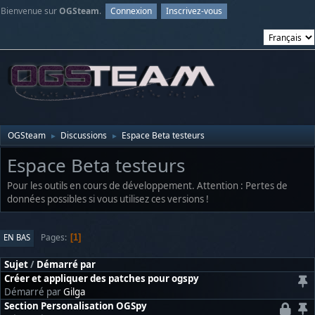
Bienvenue sur
OGSteam
.
Connexion
Inscrivez-vous
OGSteam
Discussions
Espace Beta testeurs
►
►
Espace Beta testeurs
Pour les outils en cours de développement. Attention : Pertes de
données possibles si vous utilisez ces versions !
Pages
EN BAS
1
Sujet
/
Démarré par
Créer et appliquer des patches pour ogspy
Démarré par
Gilga
Section Personalisation OGSpy