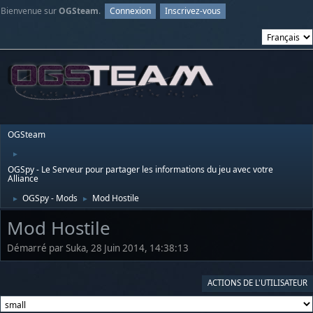
Bienvenue sur
OGSteam
.
Connexion
Inscrivez-vous
OGSteam
►
OGSpy - Le Serveur pour partager les informations du jeu avec votre
Alliance
OGSpy - Mods
Mod Hostile
►
►
Mod Hostile
Démarré par Suka, 28 Juin 2014, 14:38:13
ACTIONS DE L'UTILISATEUR