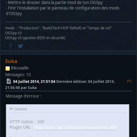
- Mettre le dossier dans la partie mod de ton OGSpy
- Finir l'installation par le panneau de configuration des mods
d'OGSpy
mods : "Production", "Build.Tech HOF"(bthof) et "Temps de vol"
OGSpy v3
OGSpy v5 (gestion BDD et sécurité)
Suka
Bleusaille
Messages: 10
#6
04 Juillet 2014, 21:51:04
Dernière édition
: 04 Juillet 2014,
21:56:48 par Suka
Message d'erreur :
Citation
HTTP status : 200
Plugin URL :
http://abm.ugi.cc/mod/xtense/xtense.php