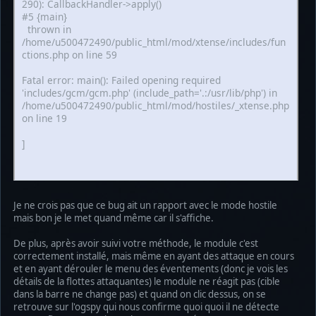
290): CallbackHandler->apply()
#5 {main}
thrown in
/home/u500472490/public_html/mod/xtense/includes/fun
ctions.php on line 59
Fatal error: main(): Failed opening required
'includes/gcm/gcm.php' (include_path='.:/usr/lib/php') in
/home/u500472490/public_html/mod/hostiles/_xtense.php
on line 19
]
Je ne crois pas que ce bug ait un rapport avec le mode hostile
mais bon je le met quand même car il s'affiche.
De plus, après avoir suivi votre méthode, le module c'est
correctement installé, mais même en ayant des attaque en cours
et en ayant dérouler le menu des éventements (donc je vois les
détails de la flottes attaquantes) le module ne réagit pas (cible
dans la barre ne change pas) et quand on clic dessus, on se
retrouve sur l'ogspy qui nous confirme quoi quoi il ne détecte