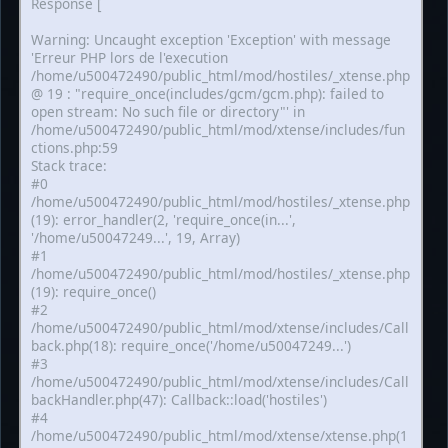
Response [
Warning: Uncaught exception 'Exception' with message
'Erreur PHP lors de l'execution
/home/u500472490/public_html/mod/hostiles/_xtense.php
@ 19 : "require_once(includes/gcm/gcm.php): failed to
open stream: No such file or directory"' in
/home/u500472490/public_html/mod/xtense/includes/fun
ctions.php:59
Stack trace:
#0
/home/u500472490/public_html/mod/hostiles/_xtense.php
(19): error_handler(2, 'require_once(in...',
'/home/u50047249...', 19, Array)
#1
/home/u500472490/public_html/mod/hostiles/_xtense.php
(19): require_once()
#2
/home/u500472490/public_html/mod/xtense/includes/Call
back.php(18): require_once('/home/u50047249...')
#3
/home/u500472490/public_html/mod/xtense/includes/Call
backHandler.php(47): Callback::load('hostiles')
#4
/home/u500472490/public_html/mod/xtense/xtense.php(1