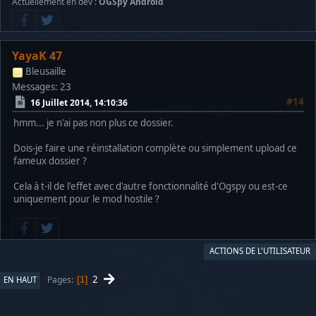
Actuellement en dev :
OGSpy Android
YayaK 47
Bleusaille
Messages: 23
#14
16 Juillet 2014, 14:10:36
hmm... je n'ai pas non plus ce dossier.
Dois-je faire une réinstallation complète ou simplement upload ce
fameux dossier ?
Cela à t-il de l'effet avec d'autre fonctionnalité d'Ogspy ou est-ce
uniquement pour le mod hostile ?
ACTIONS DE L'UTILISATEUR
2
Pages
EN HAUT
1