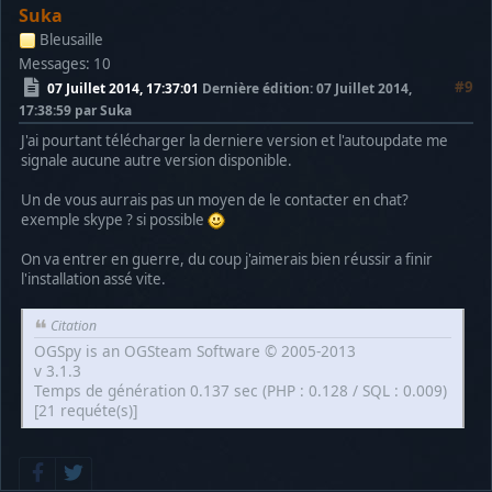
Suka
Bleusaille
Messages: 10
#9
07 Juillet 2014, 17:37:01
Dernière édition
: 07 Juillet 2014,
17:38:59 par Suka
J'ai pourtant télécharger la derniere version et l'autoupdate me
signale aucune autre version disponible.
Un de vous aurrais pas un moyen de le contacter en chat?
exemple skype ? si possible
On va entrer en guerre, du coup j'aimerais bien réussir a finir
l'installation assé vite.
Citation
OGSpy is an OGSteam Software © 2005-2013
v 3.1.3
Temps de génération 0.137 sec (PHP : 0.128 / SQL : 0.009)
[21 requéte(s)]