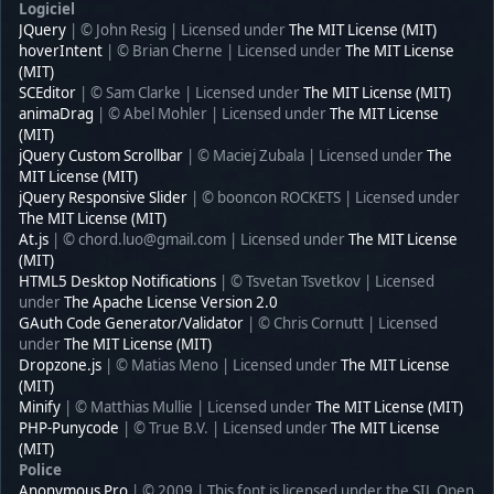
Logiciel
JQuery
| © John Resig | Licensed under
The MIT License (MIT)
hoverIntent
| © Brian Cherne | Licensed under
The MIT License
(MIT)
SCEditor
| © Sam Clarke | Licensed under
The MIT License (MIT)
animaDrag
| © Abel Mohler | Licensed under
The MIT License
(MIT)
jQuery Custom Scrollbar
| © Maciej Zubala | Licensed under
The
MIT License (MIT)
jQuery Responsive Slider
| © booncon ROCKETS | Licensed under
The MIT License (MIT)
At.js
| © chord.luo@gmail.com | Licensed under
The MIT License
(MIT)
HTML5 Desktop Notifications
| © Tsvetan Tsvetkov | Licensed
under
The Apache License Version 2.0
GAuth Code Generator/Validator
| © Chris Cornutt | Licensed
under
The MIT License (MIT)
Dropzone.js
| © Matias Meno | Licensed under
The MIT License
(MIT)
Minify
| © Matthias Mullie | Licensed under
The MIT License (MIT)
PHP-Punycode
| © True B.V. | Licensed under
The MIT License
(MIT)
Police
Anonymous Pro
| © 2009 | This font is licensed under the SIL Open