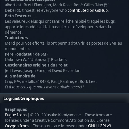
albertlast, Brett Flannigan, Mark Rose, René-Gilles "Nao 尚"
Deberdt, tinoest, et everyone who
contributed on GitHub
.
Beta Testeurs
Les valeureux élus qui ont sans relâche ni pitié traqué les bugs,
apporté leurs idées et fait basculer les développeurs dans la
démence.
Traducteurs
Merci pour vos efforts, ils ont permis d'ouvrir les portes de SMF au
monde entier.
Père Fondateur de SMF
Unknown W. "[Unknown]" Brackets.
Gestionnaires originels du Projet
Jeff Lewis, Joseph Fung, et David Recordon.
A la mémoire de
Crip, K@, metallica48423, Paul_Pauline, et Rock Lee.
Et à tous ceux que nous avons oubliés : merci !
Logiciel/Graphiques
Graphiques
Fugue Icons
| © 2012 Yusuke Kamiyamane | These icons are
licensed under a Creative Commons Attribution 3.0 License
Oxygen Icons
| These icons are licensed under
GNU LGPLv3