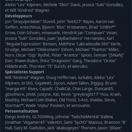
Aleksi "Lex" Kilpinen, Michele "Illori" Davis, Jessica "Suki" González,
et Will "Kindred" Wagner.
Développeurs
Jon "Sesquipedalian" Stovell, John "live627" Rayes, Aaron van
Geffen, Antechinus, Bjoern "Bloc" Kristiansen, Brad "IchBin™"
Grow, Colin Schoen, emanuele, Hendrik Jan "Compuart" Visser,
Jessica "Suki" González, Juan "JayBachatero" Hernandez, Karl
"RegularExpression" Benson, Matthew "Labradoodle-360" Kerle,
Grudge, Michael "Oldiesmann" Eshom, Michael "Thantos" Miller,
Norv, Oscar "Ozp" Rydhé, Peter "Arantor" Spicer, Selman "[SiNaN]"
Eser, Shawn Bulen, Shitiz "Dragooon" Garg, Theodore "Orstio"
Hildebrandt, Thorsten "TE" Eurich, et winrules.
Spécialistes Support
Will "Kindred" Wagner, Doug Heffernan, lurkalot, Aleksi "Lex"
Kilpinen, br360, GigaWatt, ziycon, Adam Tallon, Bigguy, Bruno
"margarett" Alves, CapadY, ChalkCat, Chas Large, Duncan85,
gbsothere, JimM, Justyne, Kat, Kevin "greyknight17" Hou, Krash,
Mashby, Michael Colin Blaber, Old Fossil, S-Ace, shadav, Steve,
Storman™, Wade "sησω" Poulsen, et xenovanis.
Personnalisation
Diego Andrés, GL700Wing, Johnnie "TwitchisMental" Ballew,
Jonathan "vbgamer45" Valentin, Sami "SychO" Mazouz, Brannon "B"
Hall, Gary M. Gadsdon, Jack "akabugeyes" Thorsen, Jason "JBlaze"