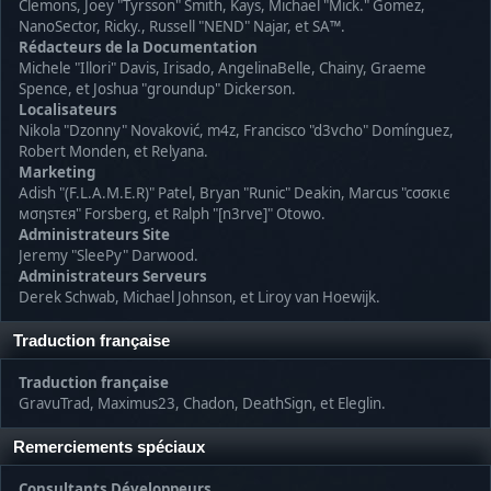
Clemons, Joey "Tyrsson" Smith, Kays, Michael "Mick." Gomez,
NanoSector, Ricky., Russell "NEND" Najar, et SA™.
Rédacteurs de la Documentation
Michele "Illori" Davis, Irisado, AngelinaBelle, Chainy, Graeme
Spence, et Joshua "groundup" Dickerson.
Localisateurs
Nikola "Dzonny" Novaković, m4z, Francisco "d3vcho" Domínguez,
Robert Monden, et Relyana.
Marketing
Adish "(F.L.A.M.E.R)" Patel, Bryan "Runic" Deakin, Marcus "cσσкιє
мσηѕтєя" Forsberg, et Ralph "[n3rve]" Otowo.
Administrateurs Site
Jeremy "SleePy" Darwood.
Administrateurs Serveurs
Derek Schwab, Michael Johnson, et Liroy van Hoewijk.
Traduction française
Traduction française
GravuTrad, Maximus23, Chadon, DeathSign, et Eleglin.
Remerciements spéciaux
Consultants Développeurs