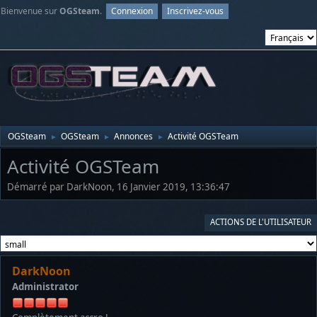
Bienvenue sur
OGSteam
.
Connexion
Inscrivez-vous
OGSteam
OGSteam
Annonces
Activité OGSTeam
►
►
►
Activité OGSTeam
Démarré par DarkNoon, 16 Janvier 2019, 13:36:47
ACTIONS DE L'UTILISATEUR
DarkNoon
Administrator