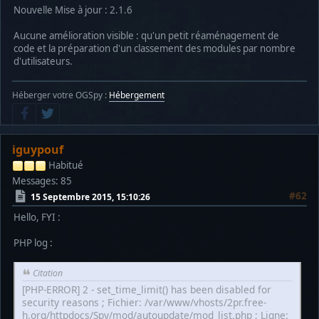
Nouvelle Mise à jour : 2.1.6
Aucune amélioration visible : qu'un petit réaménagement de
code et la préparation d'un classement des modules par nombre
d'utilisateurs.
Héberger votre OGSpy :
Hébergement
iguypouf
Habitué
Messages: 85
#62
15 Septembre 2015, 15:10:26
Hello, FYI :
PHP log :
Citation
[PHP-ERROR] 2 - set_time_limit() has been disabled for
security reasons ; Fichier: /var/www/vhosts/2pr.free-
h.org/httpdocs/Spy/mod/autoupdate/mod_list.php ; Ligne: