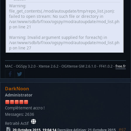
Warning:
file_get_contents(./mod/autoupdate/tmp/repo_list.json):
failed to open stream: No such file or directory in
/var/www/sdb/b/f/xxx/ogspy/mod/autoupdate/mod_list.ph
p on line 21
Warning: Invalid argument supplied for foreach() in
/var/www/sdb/b/f/xxx/ogspy/mod/autoupdate/mod_list.ph
p on line 27
MAC - OGSpy 3.2.0 - Xtense 2.6.2 - OGXtense GM 2.6.1.0 - FF41.0.2 -
free.fr
DarkNoon
Administrator
Complètement accro !
Messages: 2636
Retraité Actif
#67
20 Octobre 2015, 19:04:14
Dernière édition
: 21 Octobre 2015,