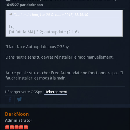
16:45:27 par darknoon
Citation de: bdd_1 le 20 Octobre 2015, 18:36:40
Lu,
J'ai fait la MAJ 3.2; autoupdate (2.1.6)
Il faut faire Autoupdate puis OGSpy.
Dans l'autre sens tu devras réinstaller le mod manuellement.
Autre point : si tu es chez Free Autoupdate ne fonctionnera pas. Il
faudra installer les mods à la main.
Héberger votre OGSpy :
Hébergement
DarkNoon
Administrator