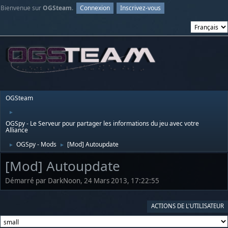
Bienvenue sur
OGSteam
.
Connexion
Inscrivez-vous
OGSteam
►
OGSpy - Le Serveur pour partager les informations du jeu avec votre
Alliance
OGSpy - Mods
[Mod] Autoupdate
►
►
[Mod] Autoupdate
Démarré par DarkNoon, 24 Mars 2013, 17:22:55
ACTIONS DE L'UTILISATEUR