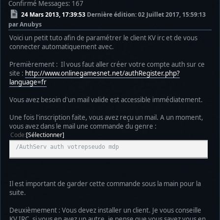
Confirmé
Messages: 167
24 Mars 2013, 17:39:53
Dernière édition
: 02 Juillet 2017, 15:59:13
par Anubys
Voici un petit tuto afin de paramétrer le client KV irc et de vous
connecter automatiquement avec.
Premièrement : Il vous faut aller créer votre compte auth sur ce
site :
http://www.onlinegamesnet.net/authRegister.php?
language=fr
Vous avez besoin d'un mail valide est accessible immédiatement.
Une fois l'inscription faite, vous avez reçu un mail. A un moment,
vous avez dans le mail une commande du genre :
Code
Sélectionner
/AuthServ auth votrepseudo mdp
Il est important de garder cette commande sous la main pour la
suite.
Deuxièmement : Vous devez installer un client. Je vous conseille
KV IRC, si vous en avez un autre, je pense que vous savez vous en