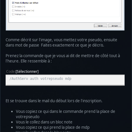
Comme décrit sur l'image, vous mettez votre pseudo, ensuite
dans mot de passe Faites exactement ce que je décris.
Prenez la commande que je vous ai dit de mettre de côté tout à
l'heure. Elle ressemble à :
Code
Sélectionner
/AuthServ auth votrepseudo mdp
Et se trouve dans le mail du début lors de l'inscription.
Vous copiez ce qui dans le commande prend la place de
votrepseudo
Vous le collez dans un bloc note
Vous copiez ce qui prend la place de mdp