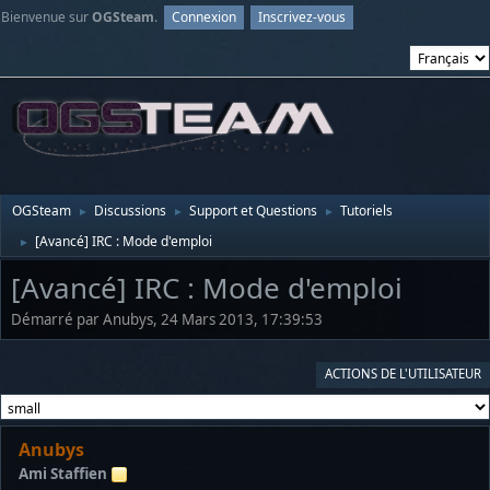
Bienvenue sur
OGSteam
.
Connexion
Inscrivez-vous
OGSteam
Discussions
Support et Questions
Tutoriels
►
►
►
[Avancé] IRC : Mode d'emploi
►
[Avancé] IRC : Mode d'emploi
Démarré par Anubys, 24 Mars 2013, 17:39:53
ACTIONS DE L'UTILISATEUR
Anubys
Ami Staffien