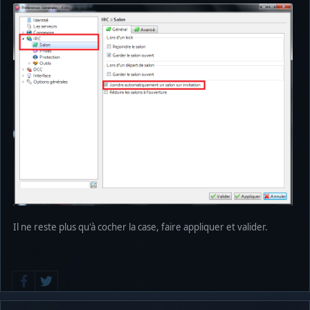
Il ne reste plus qu'à cocher la case, faire appliquer et valider.