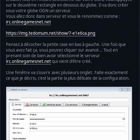
sur le deuxième rectangle en dessous du globe. Il va donc créer
sous votre globe OGN un serveur.
Vous allez donc dans serveur et vous le renommez comme :
irc.onlinegamesnet.net
https://img.tedomum.net/show/7-e1e6ca.png
Pensez à décocher la petite case en bas à gauche. Une fois que
vous avez fait ça, vous pouvez cliquer sur avancé... Tout en
prenant soin de bien avoir sélectionné le serveur
irc.onlinegamesnet.net
qui vient d'être créé.
Une fenêtre va s'ouvrir avec plusieurs onglet. Faite exactement
ce que je décris, c'est la partie la plus délicate de la configuration.