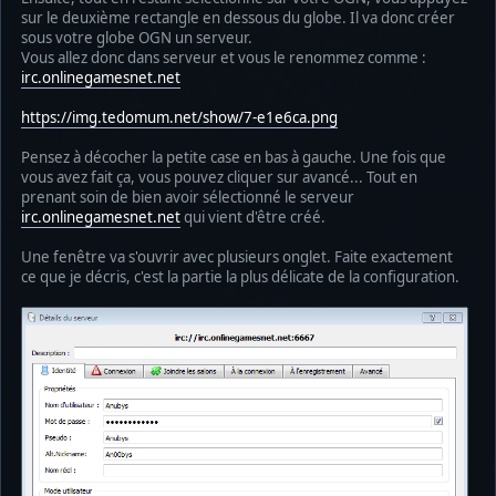
sur le deuxième rectangle en dessous du globe. Il va donc créer
sous votre globe OGN un serveur.
Vous allez donc dans serveur et vous le renommez comme :
irc.onlinegamesnet.net
https://img.tedomum.net/show/7-e1e6ca.png
Pensez à décocher la petite case en bas à gauche. Une fois que
vous avez fait ça, vous pouvez cliquer sur avancé... Tout en
prenant soin de bien avoir sélectionné le serveur
irc.onlinegamesnet.net
qui vient d'être créé.
Une fenêtre va s'ouvrir avec plusieurs onglet. Faite exactement
ce que je décris, c'est la partie la plus délicate de la configuration.