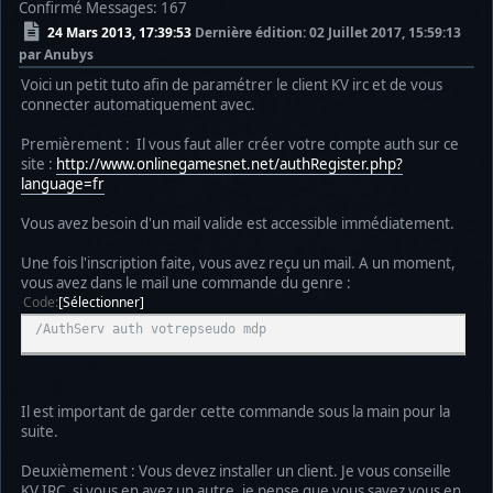
Confirmé
Messages: 167
24 Mars 2013, 17:39:53
Dernière édition
: 02 Juillet 2017, 15:59:13
par Anubys
Voici un petit tuto afin de paramétrer le client KV irc et de vous
connecter automatiquement avec.
Premièrement : Il vous faut aller créer votre compte auth sur ce
site :
http://www.onlinegamesnet.net/authRegister.php?
language=fr
Vous avez besoin d'un mail valide est accessible immédiatement.
Une fois l'inscription faite, vous avez reçu un mail. A un moment,
vous avez dans le mail une commande du genre :
Code
Sélectionner
/AuthServ auth votrepseudo mdp
Il est important de garder cette commande sous la main pour la
suite.
Deuxièmement : Vous devez installer un client. Je vous conseille
KV IRC, si vous en avez un autre, je pense que vous savez vous en