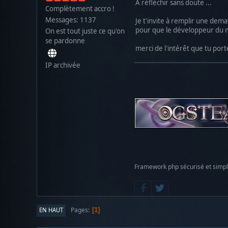
A réfléchir sans doute ...
Complètement accro !
Messages: 1137
Je t'invite à remplir une dema
pour que le développeur du m
On est tout juste ce qu'on
se pardonne
merci de l'intérêt que tu port
IP archivée
Framework php sécurisé et simp
Pages
EN HAUT
1