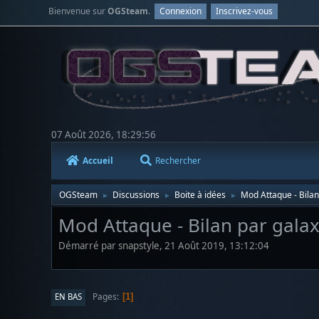
Bienvenue sur
OGSteam
.
Connexion
Inscrivez-vous
07 Août 2026, 18:29:56
Accueil
Rechercher
OGSteam
Discussions
Boite à idées
Mod Attaque - Bilan
►
►
►
Mod Attaque - Bilan par galax
Démarré par snapstyle, 21 Août 2019, 13:12:04
Pages
EN BAS
1