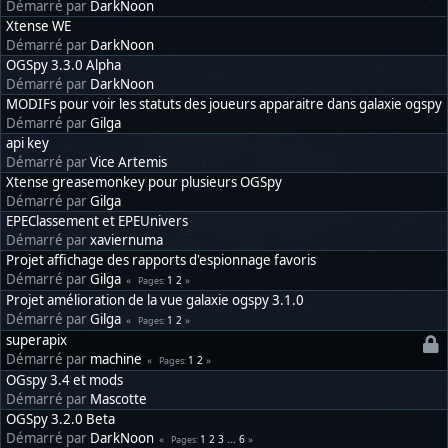
Démarré par
DarkNoon
Xtense WE
Démarré par
DarkNoon
OGSpy 3.3.0 Alpha
Démarré par
DarkNoon
MODIFs pour voir les statuts des joueurs apparaitre dans galaxie ogspy
Démarré par
Gilga
api key
Démarré par
Vice Artemis
Xtense greasemonkey pour plusieurs OGSpy
Démarré par
Gilga
EPEClassement et EPEUnivers
Démarré par
xaviernuma
Projet affichage des rapports d'espionnage favoris
Démarré par
Gilga
1
2
Pages
Projet amélioration de la vue galaxie ogspy 3.1.0
Démarré par
Gilga
1
2
Pages
superapix
Démarré par
machine
1
2
Pages
OGspy 3.4 et mods
Démarré par
Mascotte
OGSpy 3.2.0 Beta
Démarré par
DarkNoon
1
2
3
...
6
Pages