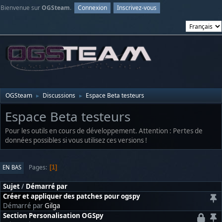
Bienvenue sur
OGSteam
.
Connexion
Inscrivez-vous
OGSteam
Discussions
Espace Beta testeurs
►
►
Espace Beta testeurs
Pour les outils en cours de développement. Attention : Pertes de
données possibles si vous utilisez ces versions !
Pages
EN BAS
1
Sujet
/
Démarré par
Créer et appliquer des patches pour ogspy
Démarré par
Gilga
Section Personalisation OGSpy