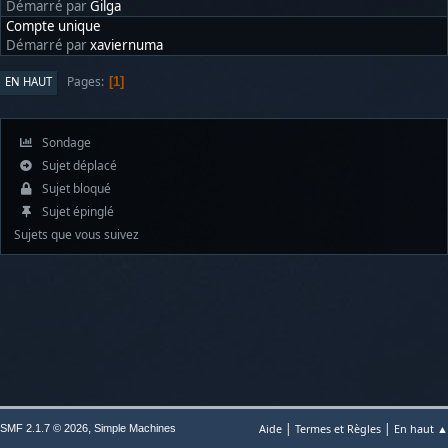
Démarré par
Gilga
Compte unique
Démarré par
xaviernuma
Pages
EN HAUT
1
Sondage
Sujet déplacé
Sujet bloqué
Sujet épinglé
Sujets que vous suivez
|
|
,
Aide
Termes et Règles
En haut ▲
SMF 2.1.7 © 2026
Simple Machines