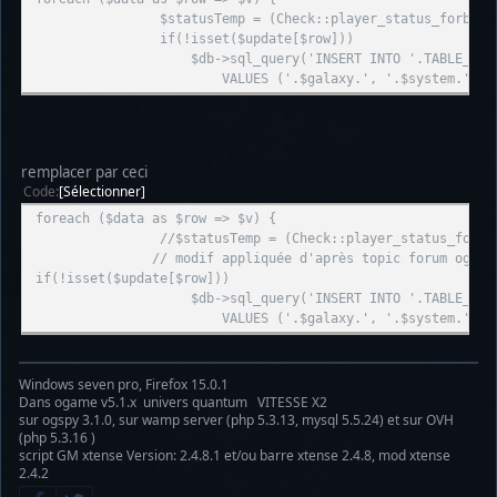
$statusTemp = (Check::player_status_forbidden($v['sta
if(!isset($update[$row]))
$db->sql_query('INSERT INTO '.TABLE_UNIVERSE.' (gal
VALUES ('.$galaxy.', '.$system.', '.$row.', "'.quote(
remplacer par ceci
Code
Sélectionner
foreach ($data as $row => $v) {
//$statusTemp = (Check::player_status_forbi
// modif appliquée d'après topic forum ogsteam P
if(!isset($update[$row]))
$db->sql_query('INSERT INTO '.TABLE_UNIVERSE.' (gal
VALUES ('.$galaxy.', '.$system.', '.$row.', "'.quote(
Windows seven pro, Firefox 15.0.1
Dans ogame v5.1.x univers quantum VITESSE X2
sur ogspy 3.1.0, sur wamp server (php 5.3.13, mysql 5.5.24) et sur OVH
(php 5.3.16 )
script GM xtense Version: 2.4.8.1 et/ou barre xtense 2.4.8, mod xtense
2.4.2