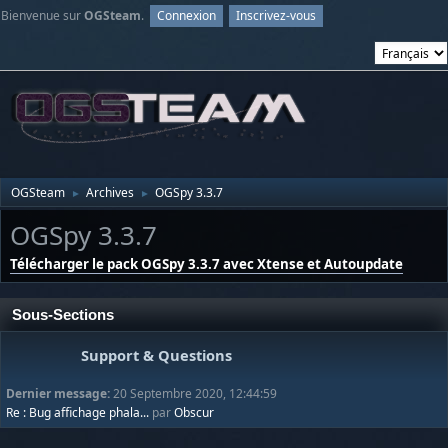
Bienvenue sur
OGSteam
.
Connexion
Inscrivez-vous
OGSteam
Archives
OGSpy 3.3.7
►
►
OGSpy 3.3.7
Télécharger le pack OGSpy 3.3.7 avec Xtense et Autoupdate
Sous-Sections
Support & Questions
Dernier message:
20 Septembre 2020, 12:44:59
Re : Bug affichage phala...
par
Obscur