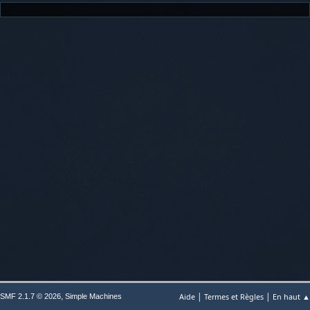
|
|
,
Aide
Termes et Règles
En haut ▲
SMF 2.1.7 © 2026
Simple Machines