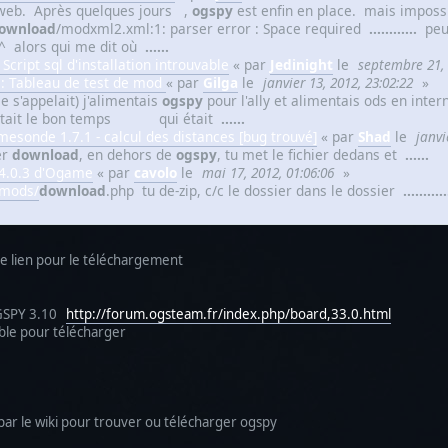
web. Après quelques jours ,
ogspy
est enfin en place. mais impossi
ownload
/modxml2.xml:1: parser error : Space required
......
......
peux
^^ alors qui me dit où
......
 Script sql d'installation introuvable
« par
Jedinight
le
septembre 21, 
 : Tableau de test de mod
« par
Gilga
le
janvier 13, 2012, 23:02:22
»
 s'appelait) j'alimentais
ogspy
pour l'ally et alimentais ods en inte
'était le bon temps qui était
......
mesonde 1.7.1 - calcul des distances [bug trouvé]
« par
Shad
le
janvi
er
download
, en dehors de
ogspy
, tu met le fichier dedans et
......
 4.0.3 d'Ogame
« par
cavolo
le
mai 17, 2012, 01:06:06
»
/mods/
download
.php tu de-zip, c/c le dossier dans le dossier
......
.....
s le lien pour le téléchargement
 OGSPY 3.10
http://forum.ogsteam.fr/index.php/board,33.0.html
ible pour télécharger
 par le wiki pour trouver ou télécharger ogspy