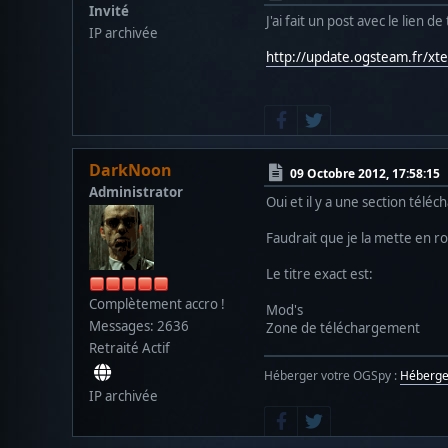
Invité
J'ai fait un post avec le lien 
IP archivée
http://update.ogsteam.fr/x
DarkNoon
09 Octobre 2012, 17:58:15
Administrator
Oui et il y a une section télé
Faudrait que je la mette en r
Le titre exact est:
Complètement accro !
Mod's
Messages: 2636
Zone de téléchargement
Retraité Actif
Héberger votre OGSpy :
Héberg
IP archivée