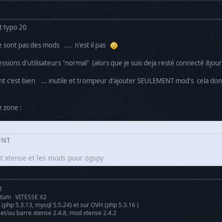
t typo 20
 sont pas des mods .... n'est il pas
essions d'utilisateurs "normal" (alors que je suis deja resté connecté 8jour
 c'est bien ... inutile et trompeur d'ajouter SEULEMENT mod's cela don
e zone :
ENT
pt xtense et les mods pour ogspy
1
antum VITESSE X2
(php 5.3.13, mysql 5.5.24) et sur OVH (php 5.3.16 )
 et/ou barre xtense 2.4.8, mod xtense 2.4.2