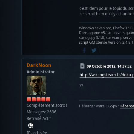
c'est idem pour le topic du 
ce serait bien qu'il y ai t un
Windows seven pro, Firefox 15.0.
Dans ogame v5.1.x univers qu
sur ogspy 3.1.0, sur wamp server 
script GM xtense Version: 2.4.8.1
DarkNoon
09 Octobre 2012, 14:37:52
Administrator
http://wiki.ogsteam.fr/doku
??
Complètement accro !
Héberger votre OGSpy :
Héberg
Messages: 2636
Retraité Actif
IP archivée