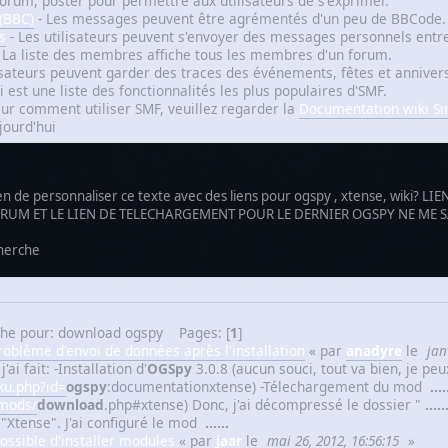
forum, poster pour permettre aux utilisateurs de s'exprimer.
 (BBC)
- Les messages peuvent être agrémentés d'un peu de BBCode.
s
- Les utilisateurs peuvent s'envoyer des messages personnels entr
 La liste des membres affiche tous les membres d'un forum.
isateurs peuvent garder des traces des événements, fêtes et annivers
i est une liste des fonctionnalités les plus populaires d'SMF.
sur comment utiliser SMF, veuillez regarder la
Documentation wiki S
jourd'hui
oyen de personnaliser ce texte avec des liens pour ogspy , xtense, wiki? 
FORUM ET LE LIEN DE TELECHARGEMENT POUR LE DERNIER OGSPY NE ME
cherche
che pour: download ogspy Pages: [
1
]
roblème d'envoi de données après l'installation
« par
anadyre
le
jan
ai fait: -Installation d'
OGSpy
3.0.8 (aucun souci, tout va bien, je p
ku.php?id=
ogspy
:documentationxtense) -Télechargement du mod
....
/mods/
download
.php#xtense) Donc, j'ai décompressé le dossier "
.....
 "Xtense". J'ai configuré le mod
......
ossible d'installer modules
« par
jaar
le
mai 26, 2012, 16:56:15
»