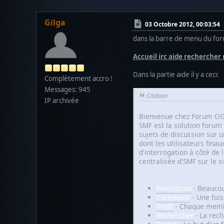
Gilga
03 Octobre 2012, 00:03:54
dans la barre de menu du foru
Accueil irc aide recherche
Dans la partie aide il y a ceci:
Complètement accro !
Messages: 945
Citation
IP archivée
Bienvenue chez Forum OGS
SMF est la solution forum 
sujets de discussion sur u
dont les utilisateurs fina
d'interrogation à côté de
centralisée d'SMF sur le s
Inscription
- Beaucou
Connexion
- Une fois
Profil
- Chaque membr
Rechercher
- La rech