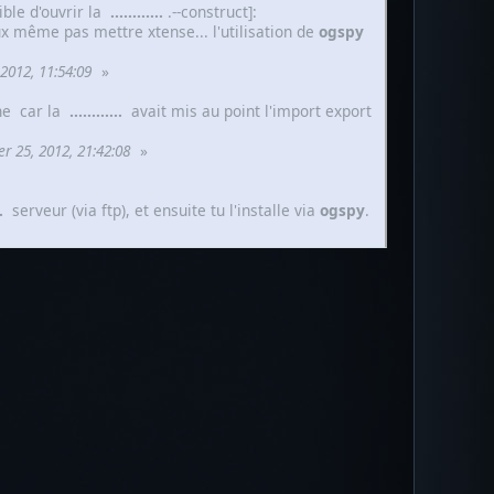
ble d'ouvrir la
......
......
.--construct]:
 même pas mettre xtense... l'utilisation de
ogspy
2012, 11:54:09
»
rne car la
......
......
avait mis au point l'import export
er 25, 2012, 21:42:08
»
.
serveur (via ftp), et ensuite tu l'installe via
ogspy
.