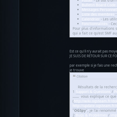
Poster
- Le but d'un 
Bulletin Board Code
Messages Personnel
Liste des membres
-
Calendrier
- Les util
Fonctionnalités
- Cec
Pour plus d'informations 
qui a fait ce qu'est SMF au
Est ce qu'il n'y aurait pas m
JE SUIS DE RETOUR SUR CE 
par exemple si je fais une re
je trouve
Citation
Résultats de la recher
1
Support & Questions
/
P
......
vous explique ce que j'
(
http://wiki.ogsteam.fr/do
http://update.ogsteam.fr
"
OGSpy
", je l'ai renommé
2
Bugs & Problèmes
/
imp