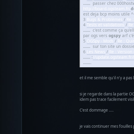
......
passer chez 000host
http://board.ogsteam.fr/
d
est deja bcp moins utile 
3
Bugs & Problèmes
/
Re :
4
Tests et validations
/
Re
......
c'est comme ça qu'elle
par ogs vers
ogspy
arf c
5
OGSpy - Mods
/
Re : Qui
......
sur ton site un dossi
6
Les News
/
Re : Version
......
:
//update.ogsteam.fr
......
.
et il me semble qu'il n'y a pa
si je regarde dans la partie
idem pas trace facilement vis
C'est dommage ....
je vais continuer mes fouilles