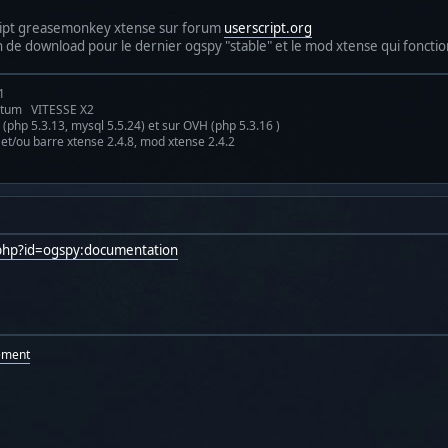
script greasemonkey xtense sur forum
userscript.org
 lien de download pour le dernier ogspy "stable" et le mod xtense qui fonctio
1
antum VITESSE X2
(php 5.3.13, mysql 5.5.24) et sur OVH (php 5.3.16 )
 et/ou barre xtense 2.4.8, mod xtense 2.4.2
.php?id=ogspy:documentation
ement