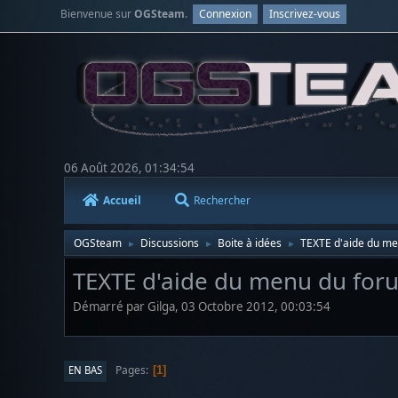
Bienvenue sur
OGSteam
.
Connexion
Inscrivez-vous
06 Août 2026, 01:34:54
Accueil
Rechercher
OGSteam
Discussions
Boite à idées
TEXTE d'aide du m
►
►
►
TEXTE d'aide du menu du for
Démarré par Gilga, 03 Octobre 2012, 00:03:54
Pages
EN BAS
1