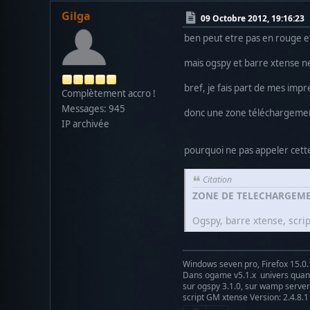
Gilga
09 Octobre 2012, 19:16:23
ben peut etre pas en rouge e
mais ogspy et barre xtense ne
bref, je fais part de mes impr
Complètement accro !
Messages: 945
donc une zone téléchargement
IP archivée
pourquoi ne pas appeler cett
Citation
ZONE DE TELECHARGEM
Ogspy, barre xtense, scri
Windows seven pro, Firefox 15.0.
Dans ogame v5.1.x univers qu
sur ogspy 3.1.0, sur wamp server 
script GM xtense Version: 2.4.8.1