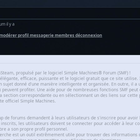
m il y a
r modérer profil messagerie membres déconnexion
team, propulsé par le logiciel Simple Machines® Forum (SMF) !
élégante, efficace, puissante et le logiciel gratuit que ce site utilis
n sujet donné d'une manière intelligente et organisée. En outre, il a
ux peuvent profiter. Une aide pour de nombreuses fonctions SMF peut ê
 la section correspondante ou en sélectionnant un des liens sur cett
ite officiel Simple Machines.
p de forums demandent à leurs utilisateurs de s'inscrire pour avoir l
 inscrits, les utilisateurs doivent se connecter pour accéder à leur c
e a son propre profil personnel.
erche est un outil extrêmement utile pour trouver des informations 