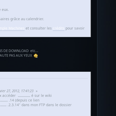
e eux.
aires grâce au calendrier.
imple Machines
et consulter les
crédits
pour savoir
LIENS DE DOWNLOAD etc...
 SAUTE PAS AUX YEUX
vier 27, 2012, 17:41:23
»
eux accéder
......
......
é sur le wiki
..
......
.14 (depuis ce lien
.
......
.2.3.14" dans mon FTP dans le dossier