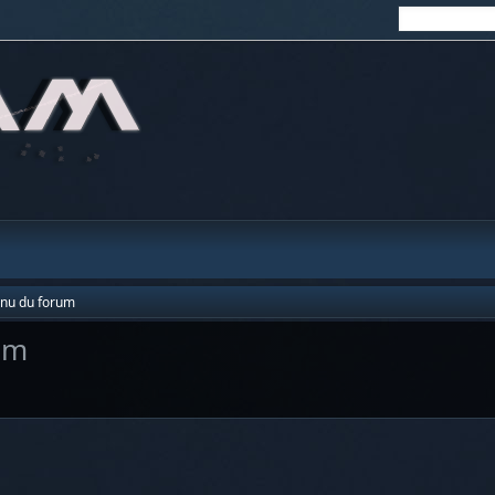
enu du forum
um