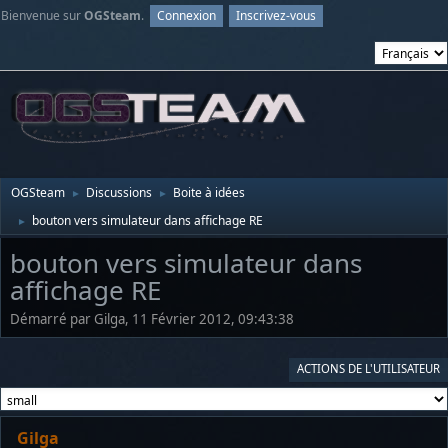
Bienvenue sur
OGSteam
.
Connexion
Inscrivez-vous
OGSteam
Discussions
Boite à idées
►
►
bouton vers simulateur dans affichage RE
►
bouton vers simulateur dans
affichage RE
Démarré par Gilga, 11 Février 2012, 09:43:38
ACTIONS DE L'UTILISATEUR
Gilga