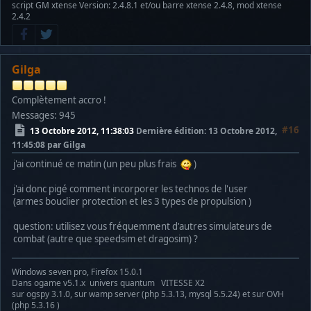
script GM xtense Version: 2.4.8.1 et/ou barre xtense 2.4.8, mod xtense
2.4.2
Gilga
Complètement accro !
Messages: 945
#16
13 Octobre 2012, 11:38:03
Dernière édition
: 13 Octobre 2012,
11:45:08 par Gilga
j'ai continué ce matin (un peu plus frais
)
j'ai donc pigé comment incorporer les technos de l'user
(armes bouclier protection et les 3 types de propulsion )
question: utilisez vous fréquemment d'autres simulateurs de
combat (autre que speedsim et dragosim) ?
Windows seven pro, Firefox 15.0.1
Dans ogame v5.1.x univers quantum VITESSE X2
sur ogspy 3.1.0, sur wamp server (php 5.3.13, mysql 5.5.24) et sur OVH
(php 5.3.16 )