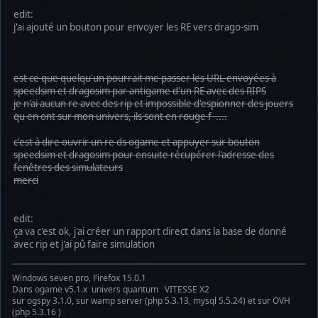
edit:
j'ai ajouté un bouton pour envoyer les RE vers drago-sim
est ce que quelqu'un pourrait me passer les URL envoyées à
speedsim et dragosim par antigame d'un RE avec des RIPS
je n'ai aucun re avec des rip et impossible d'espionner des jouers
qu en ont sur mon univers, ils sont en rouge f ....
c'est à dire ouvrir un re ds ogame et appuyer sur bouton
speedsim et dragosim pour ensuite récupérer l'adresse des
fenêtres des simulateurs
merci
edit:
ça va c'est ok, j'ai créer un rapport direct dans la base de donné
avec rip et j'ai pû faire simulation
Windows seven pro, Firefox 15.0.1
Dans ogame v5.1.x univers quantum VITESSE X2
sur ogspy 3.1.0, sur wamp server (php 5.3.13, mysql 5.5.24) et sur OVH
(php 5.3.16 )