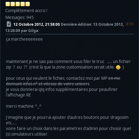
Complètement accro !
Messages: 945
#15
12 Octobre 2012, 21:58:00
Dernière édition
: 13 Octobre 2012,
13:26:09 par Gilga
ça marcheeeeeeee
maintenant je ne sais pas comment vous filer le truc .... un fichier
zip ? ou ?? (c'est là que la zone customisation serait utile
)
pour ceux qui veulent le fichier, contactez moi par MP
en me
donnant infos n° et vitesse de votre univers
je vous donnerai qlq infos supplémentaires pour peaufiner
l'affichage RE
merci machine ^_^
J'imagine que je pourrai ajouter d'autres boutons pour dragosim
etc....
voire faire un choix dans les parametres d'admin pour choisir quel
(s) simulateurs utiliser